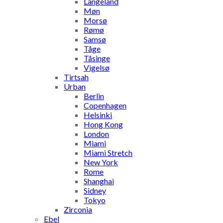
Långeland
Møn
Morsø
Rømø
Samsø
Tåge
Tåsinge
Vigelsø
Tirtsah
Urban
Berlin
Copenhagen
Helsinki
Hong Kong
London
Miami
Miami Stretch
New York
Rome
Shanghai
Sidney
Tokyo
Zirconia
Ebel