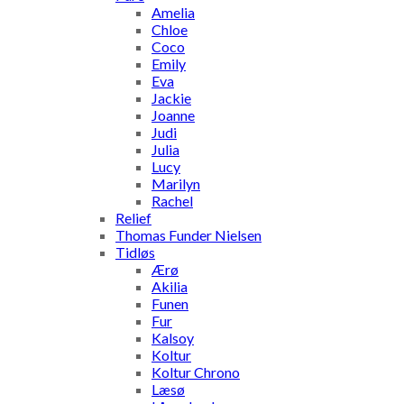
Amelia
Chloe
Coco
Emily
Eva
Jackie
Joanne
Judi
Julia
Lucy
Marilyn
Rachel
Relief
Thomas Funder Nielsen
Tidløs
Ærø
Akilia
Funen
Fur
Kalsoy
Koltur
Koltur Chrono
Læsø