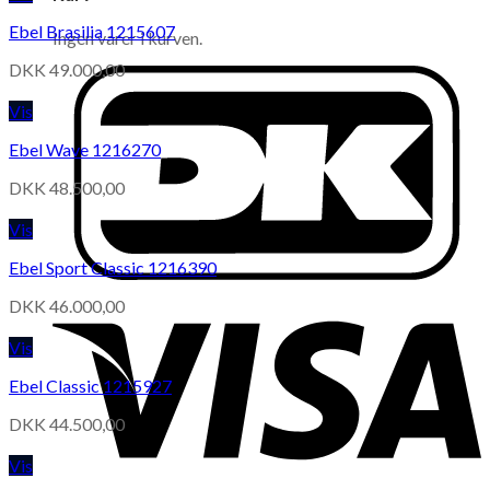
Ebel Brasilia 1215607
Ingen varer i kurven.
DKK
49.000,00
Vis
Ebel Wave 1216270
DKK
48.500,00
Vis
Ebel Sport Classic 1216390
DKK
46.000,00
Vis
Ebel Classic 1215927
DKK
44.500,00
Vis