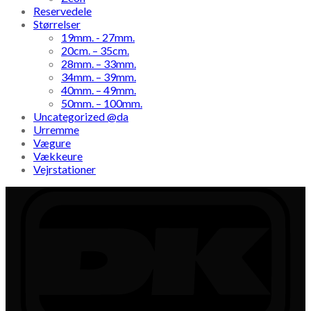
Reservedele
Størrelser
19mm. - 27mm.
20cm. – 35cm.
28mm. – 33mm.
34mm. – 39mm.
40mm. – 49mm.
50mm. – 100mm.
Uncategorized @da
Urremme
Vægure
Vækkeure
Vejrstationer