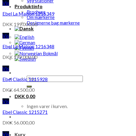
Vejrstationer
Vis
Produktinfo
Brochure
Ebel La Maison 1216349
Om mærkerne
Designerne bag mærkerne
DKK
199.000,00
Vis
Ebel La Maison 1216348
DKK
179.000,00
Vis
Søg
Ebel Classic 1215928
efter:
DKK
64.500,00
DKK
0,00
Vis
Ingen varer i kurven.
Ebel Classic 1215271
DKK
56.000,00
Vis
Kurv