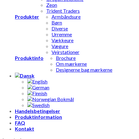
Zeon
Trident Traders
Produkter
Armbåndsure
Børn
Diverse
Urremme
Vækkeure
Vægure
Vejrstationer
Produktinfo
Brochure
Om mærkerne
Designerne bag mærkerne
Handelsbetingelser
Produktinformation
FAQ
Kontakt