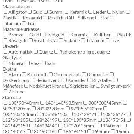
Hvid
Lyserød
Sort
Stål
Materiale rem
Alligator
Guld
Gummi
Keramik
Læder
Nylon
Plastik
Rosaguld
Rustfrit stål
Silikone
Stof
Titanium
Træ
Materiale urkasse
Bronze
Guld
Hvidguld
Keramik
Kulfiber
Plastik
Rosaguld
Rustfrit stål
Silikone
Titanium
Træ
Urværk
Automatisk
Quartz
Radiokontrolleret quartz
Glastype
Mineral
Plexi
Safir
Ekstra
Alarm
Bluetooth
Chronograph
Diamanter
Dykkerkrans
Heliumventil
Kalender
Krystaller
Månefase
Nedskruet krone
Skridttæller
Synligt urværk
Zirkoner
Størrelse
130*90*40mm
140*140*63,5mm
300*300*45mm
58*58*20mm
78*32*78mm
97*85,6*42mm
100*105*34mm
105*68*105
107*29*71
108*26*77
112*60*105
128*26*99
130*130*85mm
136*73*51
142*42*158
145*94*40
170*70*35mm
18*40mm.
180*80*67
180*90*160
186*94*54
19,5mm.
19mm.