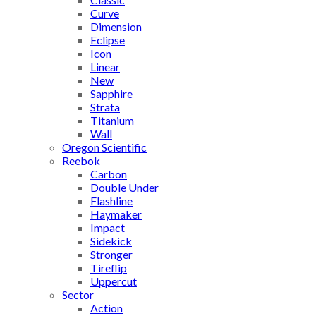
Curve
Dimension
Eclipse
Icon
Linear
New
Sapphire
Strata
Titanium
Wall
Oregon Scientific
Reebok
Carbon
Double Under
Flashline
Haymaker
Impact
Sidekick
Stronger
Tireflip
Uppercut
Sector
Action