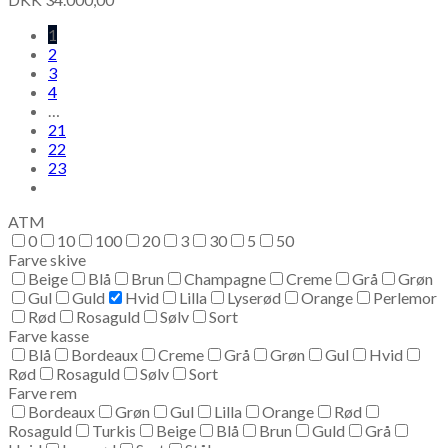
1
2
3
4
…
21
22
23
ATM
0
10
100
20
3
30
5
50
Farve skive
Beige
Blå
Brun
Champagne
Creme
Grå
Grøn
Gul
Guld
Hvid
Lilla
Lyserød
Orange
Perlemor
Rød
Rosaguld
Sølv
Sort
Farve kasse
Blå
Bordeaux
Creme
Grå
Grøn
Gul
Hvid
Rød
Rosaguld
Sølv
Sort
Farve rem
Bordeaux
Grøn
Gul
Lilla
Orange
Rød
Rosaguld
Turkis
Beige
Blå
Brun
Guld
Grå