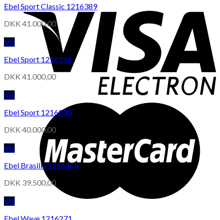
Ebel Sport Classic 1216389
DKK
41.000,00
Vis
Ebel Sport 1216184
DKK
41.000,00
Vis
Ebel Sport 1216030
DKK
40.000,00
Vis
Ebel Brasilia 1216463
DKK
39.500,00
Vis
Ebel Wave 1216271