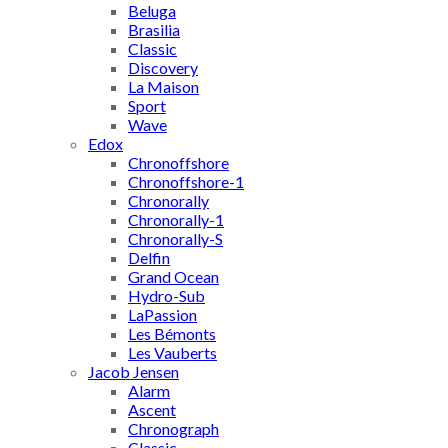
Beluga
Brasilia
Classic
Discovery
La Maison
Sport
Wave
Edox
Chronoffshore
Chronoffshore-1
Chronorally
Chronorally-1
Chronorally-S
Delfin
Grand Ocean
Hydro-Sub
LaPassion
Les Bémonts
Les Vauberts
Jacob Jensen
Alarm
Ascent
Chronograph
Classic