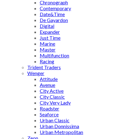
Chronograph
Contemporary
Date&Time
De Gayardon
Digital
Expander
Just Time
Marine
Master
Multifunction
Racing
Trident Traders
Wenger
Attitude
Avenue
City Active
City Classic
City Very Lady
Roadster
Seaforce
Urban Classic
Urban Donnissima
Urban Metropolitan
Zeon