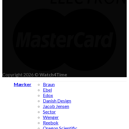
Copyright 2026 ©
Watch4Time
Mærker
Braun
Ebel
Edox
Danish Design
Jacob Jensen
Sector
Wenger
Reebok
Oregon Scientific