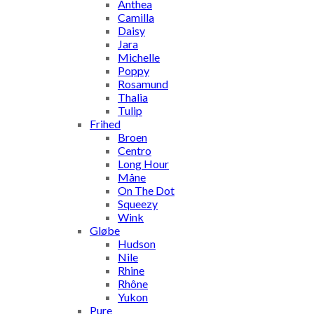
Anthea
Camilla
Daisy
Jara
Michelle
Poppy
Rosamund
Thalia
Tulip
Frihed
Broen
Centro
Long Hour
Måne
On The Dot
Squeezy
Wink
Gløbe
Hudson
Nile
Rhine
Rhône
Yukon
Pure