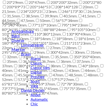
20*29mm.
20*47mm.
200*200*32mm.
200*22*80
200*89*73
205*146*53
208*140*128
20mm.
21,5mm.
234*220*23
23mm.
246*173*30
26,5mm.
31,5mm.
38,5mm.
39,9mm.
40,5mm.
41,5mm.
44,5mm.
47,5mm.
50mm.
56*57*34mm
Kategorier
75*140*40mm.
77*137*10mm
795*194*23mm
80*36*95
80*80*45
88*88*24mm
95*105*50mm
Armbåndsure
103*126*45mm.
110*380*12mm.
130*90*49mm.
Børn
140*60*150mm.
18*54mm.
18*58mm.
18*61mm.
Diverse
180*90*45mm.
201*201*32mm.
211*211*23mm.
Lommeregner
22mm.
24mm.
26mm.
27mm.
28mm.
Mærker
295*295*23mm.
29mm.
300*42mm.
30mm.
31mm.
Braun
32mm.
33mm.
34mm.
35,5mm.
350*350*40mm.
Alarm
35mm.
36,5mm.
36,7mm.
36mm.
37,5mm.
Classic
37mm.
380*497*12mm.
38mm.
39mm.
40*18mm.
Classic slim
40mm.
41mm.
42,5mm.
42mm.
43mm.
44mm.
Digital
45mm.
45,5mm.
46mm.
47mm.
48,5mm.
48mm.
Prestige
52mm.
57,5*57,5*20mm.
57*57*27mm.
Sport
65*81*37,5mm.
69*69*37mm.
72*78*30mm.
Væg
73*77*51mm.
75,5*75,5*45mm.
75*75*35mm.
Danish Design
80*80*57,5mm.
88*130*47mm.
Andet
Automatic
Chic