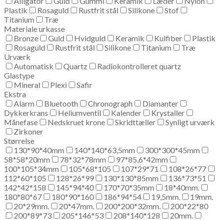
Alligator
Guld
Gummi
Keramik
Læder
Nylon
Plastik
Rosaguld
Rustfrit stål
Silikone
Stof
Titanium
Træ
Materiale urkasse
Bronze
Guld
Hvidguld
Keramik
Kulfiber
Plastik
Rosaguld
Rustfrit stål
Silikone
Titanium
Træ
Urværk
Automatisk
Quartz
Radiokontrolleret quartz
Glastype
Mineral
Plexi
Safir
Ekstra
Alarm
Bluetooth
Chronograph
Diamanter
Dykkerkrans
Heliumventil
Kalender
Krystaller
Månefase
Nedskruet krone
Skridttæller
Synligt urværk
Zirkoner
Størrelse
130*90*40mm
140*140*63,5mm
300*300*45mm
58*58*20mm
78*32*78mm
97*85,6*42mm
100*105*34mm
105*68*105
107*29*71
108*26*77
112*60*105
128*26*99
130*130*85mm
136*73*51
142*42*158
145*94*40
170*70*35mm
18*40mm.
180*80*67
180*90*160
186*94*54
19,5mm.
19mm.
20*29mm.
20*47mm.
200*200*32mm.
200*22*80
200*89*73
205*146*53
208*140*128
20mm.