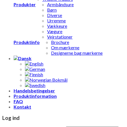
Produkter
Armbåndsure
Børn
Diverse
Urremme
Vækkeure
Vægure
Vejrstationer
Produktinfo
Brochure
Om mærkerne
Designerne bag mærkerne
Handelsbetingelser
Produktinformation
FAQ
Kontakt
Log ind