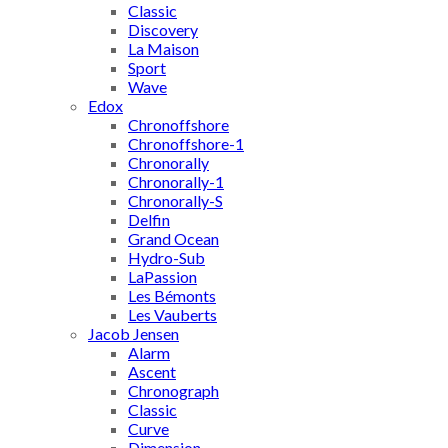
Classic
Discovery
La Maison
Sport
Wave
Edox
Chronoffshore
Chronoffshore-1
Chronorally
Chronorally-1
Chronorally-S
Delfin
Grand Ocean
Hydro-Sub
LaPassion
Les Bémonts
Les Vauberts
Jacob Jensen
Alarm
Ascent
Chronograph
Classic
Curve
Dimension