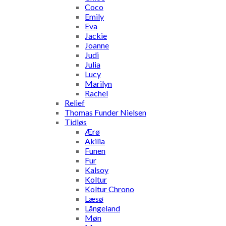
Coco
Emily
Eva
Jackie
Joanne
Judi
Julia
Lucy
Marilyn
Rachel
Relief
Thomas Funder Nielsen
Tidløs
Ærø
Akilia
Funen
Fur
Kalsoy
Koltur
Koltur Chrono
Læsø
Långeland
Møn