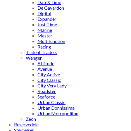
Date&Time
De Gayardon
Digital
Expander
Just Time
Marine
Master
Multifunction
Racing
Trident Traders
Wenger
Attitude
Avenue
City Active
City Classic
City Very Lady
Roadster
Seaforce
Urban Classic
Urban Donnissima
Urban Metropolitan
Zeon
Reservedele
Størrelser