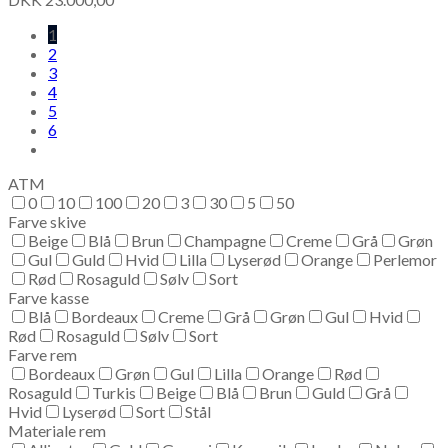
1
2
3
4
5
6
ATM
0
10
100
20
3
30
5
50
Farve skive
Beige
Blå
Brun
Champagne
Creme
Grå
Grøn
Gul
Guld
Hvid
Lilla
Lyserød
Orange
Perlemor
Rød
Rosaguld
Sølv
Sort
Farve kasse
Blå
Bordeaux
Creme
Grå
Grøn
Gul
Hvid
Rød
Rosaguld
Sølv
Sort
Farve rem
Bordeaux
Grøn
Gul
Lilla
Orange
Rød
Rosaguld
Turkis
Beige
Blå
Brun
Guld
Grå
Hvid
Lyserød
Sort
Stål
Materiale rem