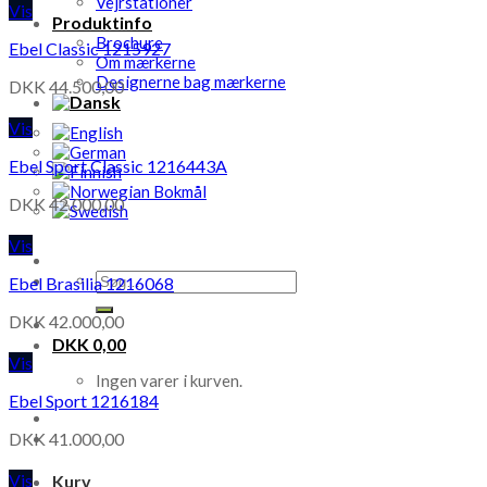
Vejrstationer
Vis
Produktinfo
Brochure
Ebel Classic 1215927
Om mærkerne
Designerne bag mærkerne
DKK
44.500,00
Vis
Ebel Sport Classic 1216443A
DKK
42.000,00
Vis
Søg
Ebel Brasilia 1216068
efter:
DKK
42.000,00
DKK
0,00
Vis
Ingen varer i kurven.
Ebel Sport 1216184
DKK
41.000,00
Vis
Kurv