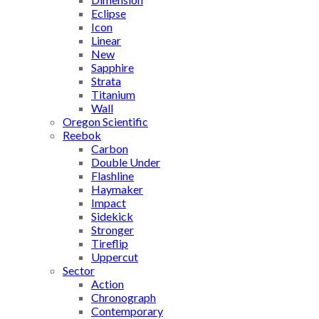
Eclipse
Icon
Linear
New
Sapphire
Strata
Titanium
Wall
Oregon Scientific
Reebok
Carbon
Double Under
Flashline
Haymaker
Impact
Sidekick
Stronger
Tireflip
Uppercut
Sector
Action
Chronograph
Contemporary