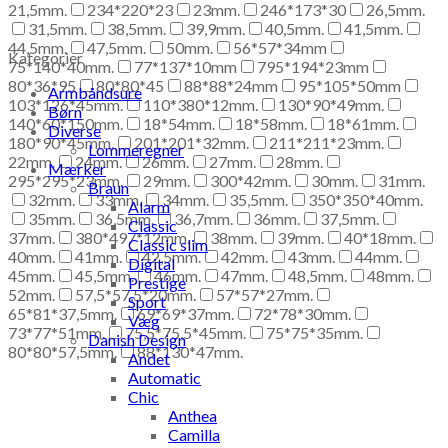
21,5mm.
234*220*23
23mm.
246*173*30
26,5mm.
31,5mm.
38,5mm.
39,9mm.
40,5mm.
41,5mm.
44,5mm.
47,5mm.
50mm.
56*57*34mm
Kategorier
75*140*40mm.
77*137*10mm
795*194*23mm
80*36*95
80*80*45
88*88*24mm
95*105*50mm
Armbåndsure
103*126*45mm.
110*380*12mm.
130*90*49mm.
Børn
140*60*150mm.
18*54mm.
18*58mm.
18*61mm.
Diverse
180*90*45mm.
201*201*32mm.
211*211*23mm.
Lommeregner
22mm.
24mm.
26mm.
27mm.
28mm.
Mærker
295*295*23mm.
29mm.
300*42mm.
30mm.
31mm.
Braun
32mm.
33mm.
34mm.
35,5mm.
350*350*40mm.
Alarm
35mm.
36,5mm.
36,7mm.
36mm.
37,5mm.
Classic
37mm.
380*497*12mm.
38mm.
39mm.
40*18mm.
Classic slim
40mm.
41mm.
42,5mm.
42mm.
43mm.
44mm.
Digital
45mm.
45,5mm.
46mm.
47mm.
48,5mm.
48mm.
Prestige
52mm.
57,5*57,5*20mm.
57*57*27mm.
Sport
65*81*37,5mm.
69*69*37mm.
72*78*30mm.
Væg
73*77*51mm.
75,5*75,5*45mm.
75*75*35mm.
Danish Design
80*80*57,5mm.
88*130*47mm.
Andet
Automatic
Chic
Anthea
Camilla