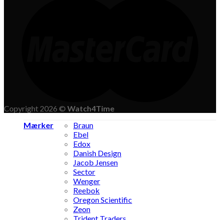
Copyright 2026 ©
Watch4Time
Mærker
Braun
Ebel
Edox
Danish Design
Jacob Jensen
Sector
Wenger
Reebok
Oregon Scientific
Zeon
Trident Traders