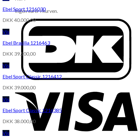
Ebel Sport 1216030
Ingen varer i kurven.
DKK
40.000,00
Vis
Ebel Brasilia 1216463
DKK
39.500,00
Vis
Ebel Sport Classic 1216412
DKK
39.000,00
Vis
Ebel Sport Classic 1216385
DKK
38.000,00
Vis