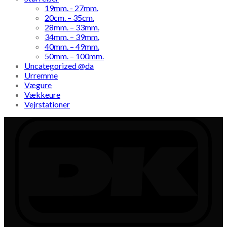
19mm. - 27mm.
20cm. – 35cm.
28mm. – 33mm.
34mm. – 39mm.
40mm. – 49mm.
50mm. – 100mm.
Uncategorized @da
Urremme
Vægure
Vækkeure
Vejrstationer