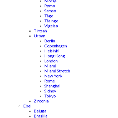
Morsø
Rømø
Samsø
Tåge
Tåsinge
Vigelsø
Tirtsah
Urban
Berlin
Copenhagen
Helsinki
Hong Kong
London
Miami
Miami Stretch
New York
Rome
Shanghai
Sidney
Tokyo
Zirconia
Ebel
Beluga
Brasilia