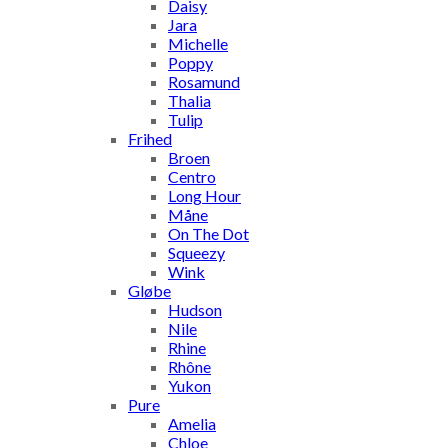
Daisy
Jara
Michelle
Poppy
Rosamund
Thalia
Tulip
Frihed
Broen
Centro
Long Hour
Måne
On The Dot
Squeezy
Wink
Gløbe
Hudson
Nile
Rhine
Rhône
Yukon
Pure
Amelia
Chloe