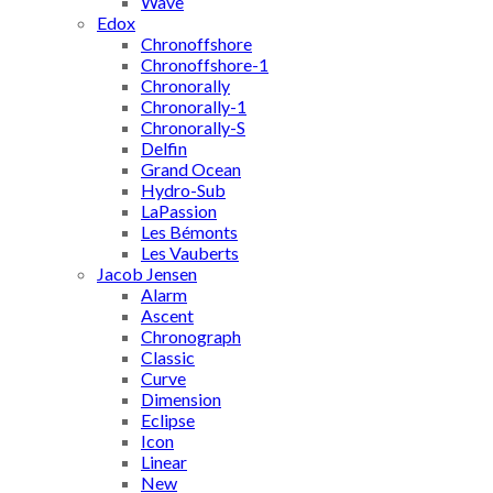
Wave
Edox
Chronoffshore
Chronoffshore-1
Chronorally
Chronorally-1
Chronorally-S
Delfin
Grand Ocean
Hydro-Sub
LaPassion
Les Bémonts
Les Vauberts
Jacob Jensen
Alarm
Ascent
Chronograph
Classic
Curve
Dimension
Eclipse
Icon
Linear
New