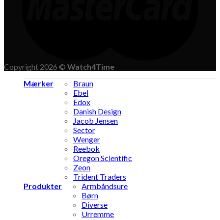
Copyright 2026 ©
Watch4Time
Mærker
Braun
Ebel
Edox
Danish Design
Jacob Jensen
Sector
Wenger
Reebok
Oregon Scientific
Zeon
Trident Traders
Produkter
Armbåndsure
Børn
Diverse
Urremme