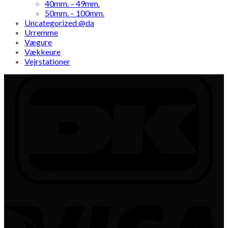
40mm. – 49mm.
50mm. – 100mm.
Uncategorized @da
Urremme
Vægure
Vækkeure
Vejrstationer