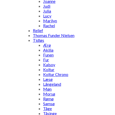
Joanne
Judi
Julia
Lucy
Marilyn
Rachel
Relief
Thomas Funder Nielsen
Tidløs
Ærø
Akilia
Funen
Fur
Kalsoy
Koltur
Koltur Chrono
Læsø
Långeland
Møn
Morsø
Rømø
Samsø
Tåge
Tåsinge