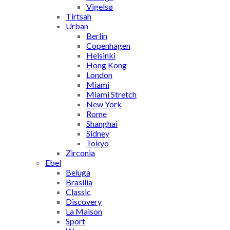
Vigelsø
Tirtsah
Urban
Berlin
Copenhagen
Helsinki
Hong Kong
London
Miami
Miami Stretch
New York
Rome
Shanghai
Sidney
Tokyo
Zirconia
Ebel
Beluga
Brasilia
Classic
Discovery
La Maison
Sport