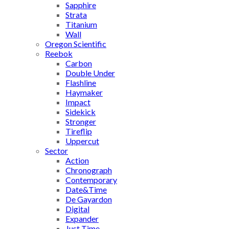
Sapphire
Strata
Titanium
Wall
Oregon Scientific
Reebok
Carbon
Double Under
Flashline
Haymaker
Impact
Sidekick
Stronger
Tireflip
Uppercut
Sector
Action
Chronograph
Contemporary
Date&Time
De Gayardon
Digital
Expander
Just Time