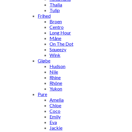
Thalia
Tulip
Frihed
Broen
Centro
Long Hour
Måne
On The Dot
Squeezy
Wink
Gløbe
Hudson
Nile
Rhine
Rhône
Yukon
Pure
Amelia
Chloe
Coco
Emily
Eva
Jackie