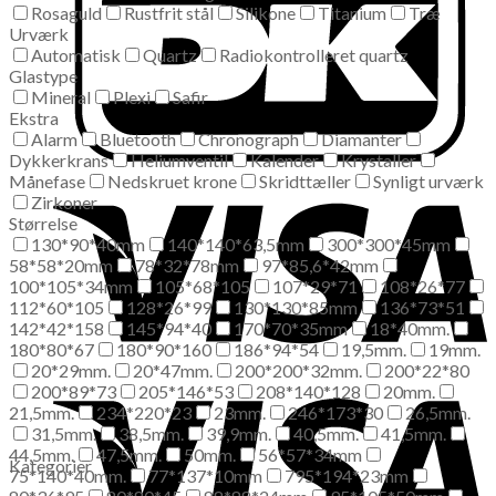
Rosaguld
Rustfrit stål
Silikone
Titanium
Træ
Urværk
Automatisk
Quartz
Radiokontrolleret quartz
Glastype
Mineral
Plexi
Safir
Ekstra
Alarm
Bluetooth
Chronograph
Diamanter
Dykkerkrans
Heliumventil
Kalender
Krystaller
Månefase
Nedskruet krone
Skridttæller
Synligt urværk
Zirkoner
Størrelse
130*90*40mm
140*140*63,5mm
300*300*45mm
58*58*20mm
78*32*78mm
97*85,6*42mm
100*105*34mm
105*68*105
107*29*71
108*26*77
112*60*105
128*26*99
130*130*85mm
136*73*51
142*42*158
145*94*40
170*70*35mm
18*40mm.
180*80*67
180*90*160
186*94*54
19,5mm.
19mm.
20*29mm.
20*47mm.
200*200*32mm.
200*22*80
200*89*73
205*146*53
208*140*128
20mm.
21,5mm.
234*220*23
23mm.
246*173*30
26,5mm.
31,5mm.
38,5mm.
39,9mm.
40,5mm.
41,5mm.
44,5mm.
47,5mm.
50mm.
56*57*34mm
Kategorier
75*140*40mm.
77*137*10mm
795*194*23mm