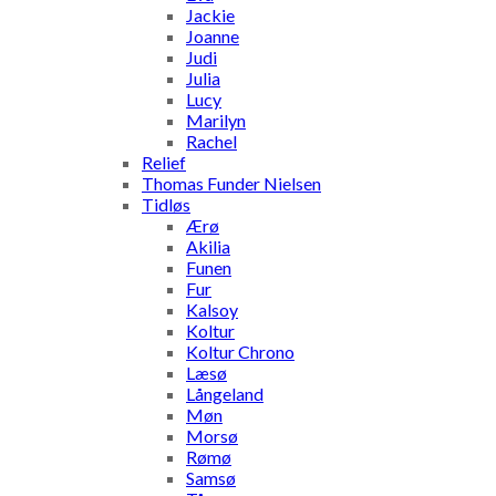
Jackie
Joanne
Judi
Julia
Lucy
Marilyn
Rachel
Relief
Thomas Funder Nielsen
Tidløs
Ærø
Akilia
Funen
Fur
Kalsoy
Koltur
Koltur Chrono
Læsø
Långeland
Møn
Morsø
Rømø
Samsø