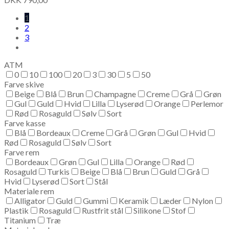
1
2
3
ATM
0
10
100
20
3
30
5
50
Farve skive
Beige
Blå
Brun
Champagne
Creme
Grå
Grøn
Gul
Guld
Hvid
Lilla
Lyserød
Orange
Perlemor
Rød
Rosaguld
Sølv
Sort
Farve kasse
Blå
Bordeaux
Creme
Grå
Grøn
Gul
Hvid
Rød
Rosaguld
Sølv
Sort
Farve rem
Bordeaux
Grøn
Gul
Lilla
Orange
Rød
Rosaguld
Turkis
Beige
Blå
Brun
Guld
Grå
Hvid
Lyserød
Sort
Stål
Materiale rem
Alligator
Guld
Gummi
Keramik
Læder
Nylon
Plastik
Rosaguld
Rustfrit stål
Silikone
Stof
Titanium
Træ