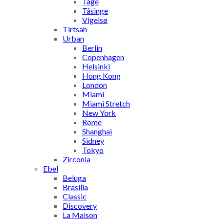
Tåge
Tåsinge
Vigelsø
Tirtsah
Urban
Berlin
Copenhagen
Helsinki
Hong Kong
London
Miami
Miami Stretch
New York
Rome
Shanghai
Sidney
Tokyo
Zirconia
Ebel
Beluga
Brasilia
Classic
Discovery
La Maison