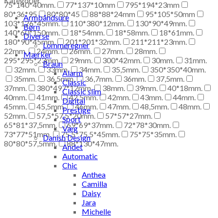
Kategorier
75*140*40mm.
77*137*10mm
795*194*23mm
80*36*95
80*80*45
88*88*24mm
95*105*50mm
Armbåndsure
103*126*45mm.
110*380*12mm.
130*90*49mm.
Børn
140*60*150mm.
18*54mm.
18*58mm.
18*61mm.
Diverse
180*90*45mm.
201*201*32mm.
211*211*23mm.
Lommeregner
22mm.
24mm.
26mm.
27mm.
28mm.
Mærker
295*295*23mm.
29mm.
300*42mm.
30mm.
31mm.
Braun
32mm.
33mm.
34mm.
35,5mm.
350*350*40mm.
Alarm
35mm.
36,5mm.
36,7mm.
36mm.
37,5mm.
Classic
37mm.
380*497*12mm.
38mm.
39mm.
40*18mm.
Classic slim
40mm.
41mm.
42,5mm.
42mm.
43mm.
44mm.
Digital
45mm.
45,5mm.
46mm.
47mm.
48,5mm.
48mm.
Prestige
52mm.
57,5*57,5*20mm.
57*57*27mm.
Sport
65*81*37,5mm.
69*69*37mm.
72*78*30mm.
Væg
73*77*51mm.
75,5*75,5*45mm.
75*75*35mm.
Danish Design
80*80*57,5mm.
88*130*47mm.
Andet
Automatic
Chic
Anthea
Camilla
Daisy
Jara
Michelle