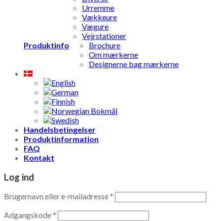
Urremme
Vækkeure
Vægure
Vejrstationer
Produktinfo
Brochure
Om mærkerne
Designerne bag mærkerne
Handelsbetingelser
Produktinformation
FAQ
Kontakt
Log ind
Brugernavn eller e-mailadresse
*
Adgangskode
*