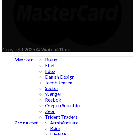
Copyright 2026 ©
Watch4Time
Mærker
Braun
Ebel
Edox
Danish Design
Jacob Jensen
Sector
Wenger
Reebok
Oregon Scientific
Zeon
Trident Traders
Produkter
Armbåndsure
Børn
Diverse