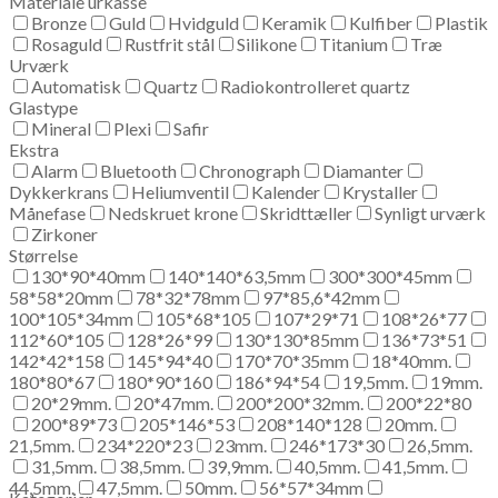
Materiale urkasse
Bronze
Guld
Hvidguld
Keramik
Kulfiber
Plastik
Rosaguld
Rustfrit stål
Silikone
Titanium
Træ
Urværk
Automatisk
Quartz
Radiokontrolleret quartz
Glastype
Mineral
Plexi
Safir
Ekstra
Alarm
Bluetooth
Chronograph
Diamanter
Dykkerkrans
Heliumventil
Kalender
Krystaller
Månefase
Nedskruet krone
Skridttæller
Synligt urværk
Zirkoner
Størrelse
130*90*40mm
140*140*63,5mm
300*300*45mm
58*58*20mm
78*32*78mm
97*85,6*42mm
100*105*34mm
105*68*105
107*29*71
108*26*77
112*60*105
128*26*99
130*130*85mm
136*73*51
142*42*158
145*94*40
170*70*35mm
18*40mm.
180*80*67
180*90*160
186*94*54
19,5mm.
19mm.
20*29mm.
20*47mm.
200*200*32mm.
200*22*80
200*89*73
205*146*53
208*140*128
20mm.
21,5mm.
234*220*23
23mm.
246*173*30
26,5mm.
31,5mm.
38,5mm.
39,9mm.
40,5mm.
41,5mm.
44,5mm.
47,5mm.
50mm.
56*57*34mm