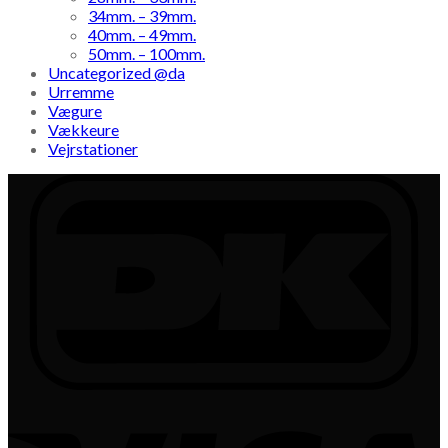
34mm. – 39mm.
40mm. – 49mm.
50mm. – 100mm.
Uncategorized @da
Urremme
Vægure
Vækkeure
Vejrstationer