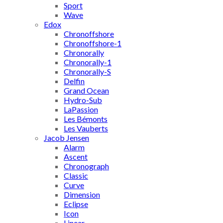
Sport
Wave
Edox
Chronoffshore
Chronoffshore-1
Chronorally
Chronorally-1
Chronorally-S
Delfin
Grand Ocean
Hydro-Sub
LaPassion
Les Bémonts
Les Vauberts
Jacob Jensen
Alarm
Ascent
Chronograph
Classic
Curve
Dimension
Eclipse
Icon
Linear