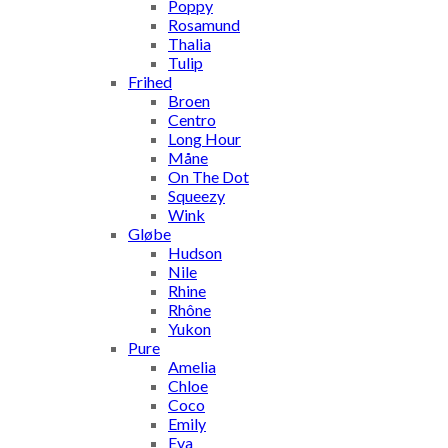
Poppy
Rosamund
Thalia
Tulip
Frihed
Broen
Centro
Long Hour
Måne
On The Dot
Squeezy
Wink
Gløbe
Hudson
Nile
Rhine
Rhône
Yukon
Pure
Amelia
Chloe
Coco
Emily
Eva