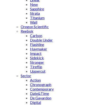
New
Sapphire
Strata
Titanium
Wall
Oregon Scientific
Reebok
Carbon
Double Under
Flashline
Haymaker
Impact
Sidekick
Stronger
Tireflip
Uppercut
Sector
Action
Chronograph
Contemporary
Date&Time
De Gayardon
Digital