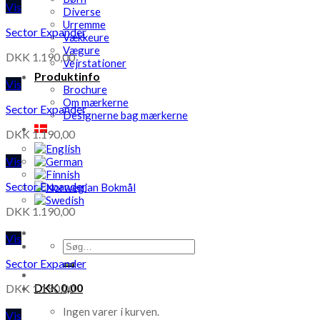
Vis
Diverse
Urremme
Sector Expander
Vækkeure
Vægure
DKK
1.190,00
Vejrstationer
Produktinfo
Vis
Brochure
Om mærkerne
Sector Expander
Designerne bag mærkerne
DKK
1.190,00
Vis
Sector Expander
DKK
1.190,00
Vis
Søg
efter:
Sector Expander
DKK
0,00
DKK
1.190,00
Ingen varer i kurven.
Vis