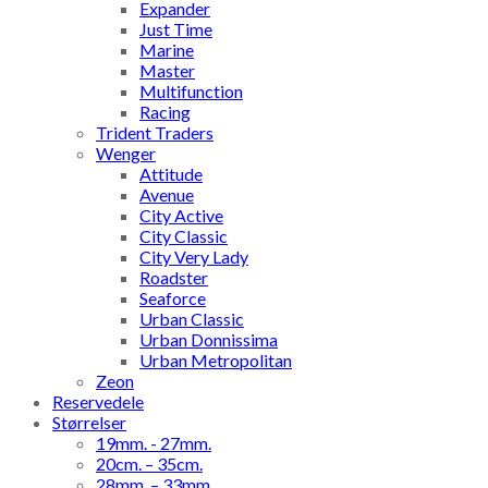
Expander
Just Time
Marine
Master
Multifunction
Racing
Trident Traders
Wenger
Attitude
Avenue
City Active
City Classic
City Very Lady
Roadster
Seaforce
Urban Classic
Urban Donnissima
Urban Metropolitan
Zeon
Reservedele
Størrelser
19mm. - 27mm.
20cm. – 35cm.
28mm. – 33mm.