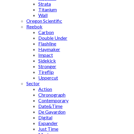
Strata
Titanium
Wall
Oregon Scientific
Reebok
Carbon
Double Under
Flashline
Haymaker
Impact
Sidekick
Stronger
Tireflip
Uppercut
Sector
Action
Chronograph
Contemporary
Date&Time
De Gayardon
Digital
Expander
Just Time