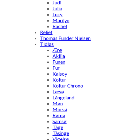
Judi
Julia
Lucy
Marilyn
Rachel
Relief
Thomas Funder Nielsen
Tidløs
Ærø
Akilia
Funen
Fur
Kalsoy
Koltur
Koltur Chrono
Læsø
Långeland
Møn
Morsø
Rømø
Samsø
Tåge
Tåsinge
Vigelsø