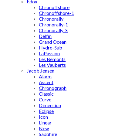
Edox
Chronoffshore
Chronoffshore-1
Chronorally
Chronorally-1
Chronorally-S
Delfin
Grand Ocean
Hydro-Sub
LaPassion
Les Bémonts
Les Vauberts
Jacob Jensen
Alarm
Ascent
Chronograph
Classic
Curve
Dimension
Eclipse
Icon
Linear
New
Sapphire