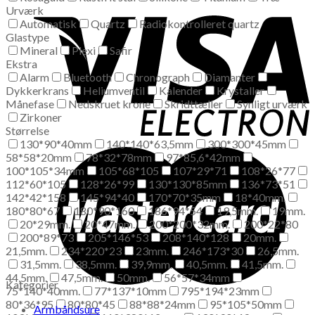
Urværk
Automatisk
Quartz
Radiokontrolleret quartz
Glastype
Mineral
Plexi
Safir
Ekstra
Alarm
Bluetooth
Chronograph
Diamanter
Dykkerkrans
Heliumventil
Kalender
Krystaller
Månefase
Nedskruet krone
Skridttæller
Synligt urværk
Zirkoner
Størrelse
130*90*40mm
140*140*63,5mm
300*300*45mm
58*58*20mm
78*32*78mm
97*85,6*42mm
100*105*34mm
105*68*105
107*29*71
108*26*77
112*60*105
128*26*99
130*130*85mm
136*73*51
142*42*158
145*94*40
170*70*35mm
18*40mm.
180*80*67
180*90*160
186*94*54
19,5mm.
19mm.
20*29mm.
20*47mm.
200*200*32mm.
200*22*80
200*89*73
205*146*53
208*140*128
20mm.
21,5mm.
234*220*23
23mm.
246*173*30
26,5mm.
31,5mm.
38,5mm.
39,9mm.
40,5mm.
41,5mm.
44,5mm.
47,5mm.
50mm.
56*57*34mm
Kategorier
75*140*40mm.
77*137*10mm
795*194*23mm
80*36*95
80*80*45
88*88*24mm
95*105*50mm
Armbåndsure