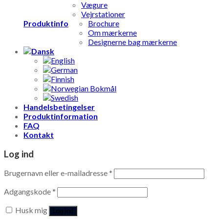
Vægure
Vejrstationer
Produktinfo
Brochure
Om mærkerne
Designerne bag mærkerne
Handelsbetingelser
Produktinformation
FAQ
Kontakt
Log ind
Brugernavn eller e-mailadresse
*
Adgangskode
*
Husk mig
Log ind