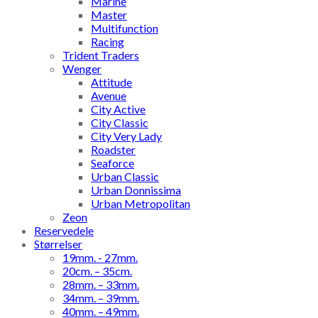
Marine
Master
Multifunction
Racing
Trident Traders
Wenger
Attitude
Avenue
City Active
City Classic
City Very Lady
Roadster
Seaforce
Urban Classic
Urban Donnissima
Urban Metropolitan
Zeon
Reservedele
Størrelser
19mm. - 27mm.
20cm. – 35cm.
28mm. – 33mm.
34mm. – 39mm.
40mm. – 49mm.