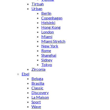
Tirtsah
Urban
Berlin
Copenhagen
Helsinki
Hong Kong
London
Miami
Miami Stretch
New York
Rome
Shanghai
Sidney
Tokyo
Zirconia
Ebel
Beluga
Brasilia
Classic
Discovery
La Maison
Sport
Wave