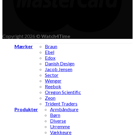
Copyright 2026 ©
Watch4Time
Mærker
Braun
Ebel
Edox
Danish Design
Jacob Jensen
Sector
Wenger
Reebok
Oregon Scientific
Zeon
Trident Traders
Produkter
Armbåndsure
Børn
Diverse
Urremme
Vækkeure