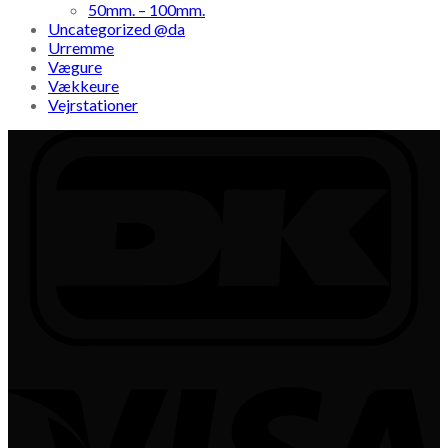
50mm. – 100mm.
Uncategorized @da
Urremme
Vægure
Vækkeure
Vejrstationer