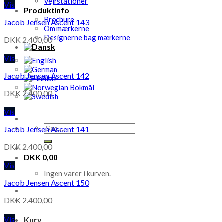
Vejrstationer
Vis
Produktinfo
Brochure
Jacob Jensen Ascent 143
Om mærkerne
Designerne bag mærkerne
DKK
2.400,00
Vis
Jacob Jensen Ascent 142
DKK
2.400,00
Vis
Søg
Jacob Jensen Ascent 141
efter:
DKK
2.400,00
DKK
0,00
Vis
Ingen varer i kurven.
Jacob Jensen Ascent 150
DKK
2.400,00
Vis
Kurv