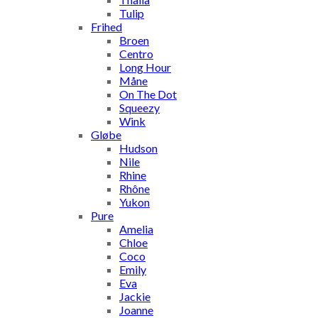
Tulip
Frihed
Broen
Centro
Long Hour
Måne
On The Dot
Squeezy
Wink
Gløbe
Hudson
Nile
Rhine
Rhône
Yukon
Pure
Amelia
Chloe
Coco
Emily
Eva
Jackie
Joanne