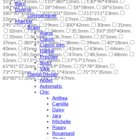
103*126*45mm.
110*380*12mm.
130*90*49mm.
Børn
140*60*150mm.
18*54mm.
18*58mm.
18*61mm.
Diverse
180*90*45mm.
201*201*32mm.
211*211*23mm.
Lommeregner
22mm.
24mm.
26mm.
27mm.
28mm.
Mærker
295*295*23mm.
29mm.
300*42mm.
30mm.
31mm.
Braun
32mm.
33mm.
34mm.
35,5mm.
350*350*40mm.
Alarm
35mm.
36,5mm.
36,7mm.
36mm.
37,5mm.
Classic
37mm.
380*497*12mm.
38mm.
39mm.
40*18mm.
Classic slim
40mm.
41mm.
42,5mm.
42mm.
43mm.
44mm.
Digital
45mm.
45,5mm.
46mm.
47mm.
48,5mm.
48mm.
Prestige
52mm.
57,5*57,5*20mm.
57*57*27mm.
Sport
65*81*37,5mm.
69*69*37mm.
72*78*30mm.
Væg
73*77*51mm.
75,5*75,5*45mm.
75*75*35mm.
Danish Design
80*80*57,5mm.
88*130*47mm.
Andet
Automatic
Chic
Anthea
Camilla
Daisy
Jara
Michelle
Poppy
Rosamund
Thalia