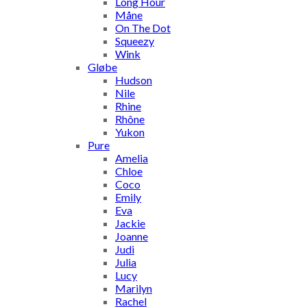
Long Hour
Måne
On The Dot
Squeezy
Wink
Gløbe
Hudson
Nile
Rhine
Rhône
Yukon
Pure
Amelia
Chloe
Coco
Emily
Eva
Jackie
Joanne
Judi
Julia
Lucy
Marilyn
Rachel