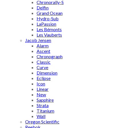
Chronorally-S
Delfin
Grand Ocean
Hydro-Sub
LaPassion
Les Bémonts
Les Vauberts
Jacob Jensen
Alarm
Ascent
Chronograph
Classic
Curve
Dimension
Eclipse
Icon
Linear
New
Sapphire
Strata
Titanium
Wall
Oregon Scientific
Reebok