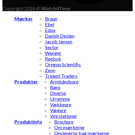
Copyright 2026 ©
Watch4Time
Mærker
Braun
Ebel
Edox
Danish Design
Jacob Jensen
Sector
Wenger
Reebok
Oregon Scientific
Zeon
Trident Traders
Produkter
Armbåndsure
Børn
Diverse
Urremme
Vækkeure
Vægure
Vejrstationer
Produktinfo
Brochure
Om mærkerne
Designerne bag mærkerne