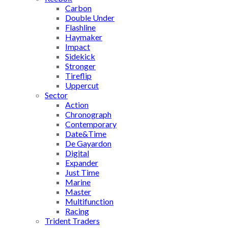
Carbon
Double Under
Flashline
Haymaker
Impact
Sidekick
Stronger
Tireflip
Uppercut
Sector
Action
Chronograph
Contemporary
Date&Time
De Gayardon
Digital
Expander
Just Time
Marine
Master
Multifunction
Racing
Trident Traders