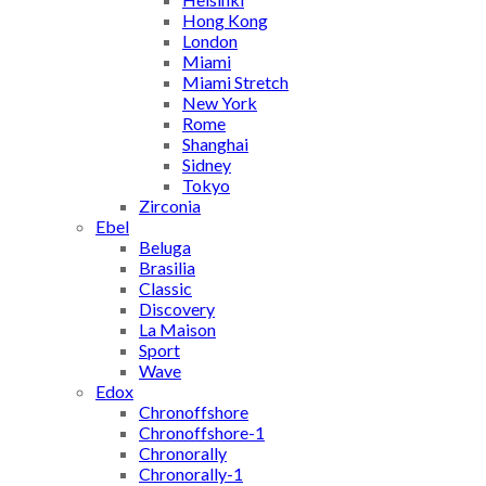
Hong Kong
London
Miami
Miami Stretch
New York
Rome
Shanghai
Sidney
Tokyo
Zirconia
Ebel
Beluga
Brasilia
Classic
Discovery
La Maison
Sport
Wave
Edox
Chronoffshore
Chronoffshore-1
Chronorally
Chronorally-1