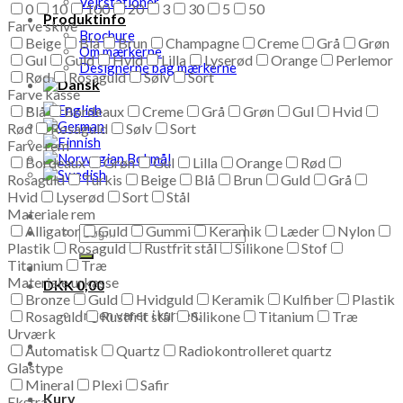
Vejrstationer
0
10
100
20
3
30
5
50
Produktinfo
Farve skive
Brochure
Beige
Blå
Brun
Champagne
Creme
Grå
Grøn
Om mærkerne
Gul
Guld
Hvid
Lilla
Lyserød
Orange
Perlemor
Designerne bag mærkerne
Rød
Rosaguld
Sølv
Sort
Farve kasse
Blå
Bordeaux
Creme
Grå
Grøn
Gul
Hvid
Rød
Rosaguld
Sølv
Sort
Farve rem
Bordeaux
Grøn
Gul
Lilla
Orange
Rød
Rosaguld
Turkis
Beige
Blå
Brun
Guld
Grå
Hvid
Lyserød
Sort
Stål
Materiale rem
Alligator
Guld
Gummi
Keramik
Læder
Nylon
Søg
Plastik
Rosaguld
efter:
Rustfrit stål
Silikone
Stof
Titanium
Træ
Materiale urkasse
DKK
0,00
Bronze
Guld
Hvidguld
Keramik
Kulfiber
Plastik
Ingen varer i kurven.
Rosaguld
Rustfrit stål
Silikone
Titanium
Træ
Urværk
Automatisk
Quartz
Radiokontrolleret quartz
Glastype
Mineral
Plexi
Safir
Kurv
Ekstra