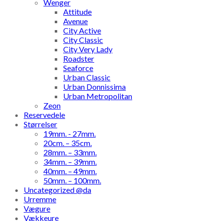
Wenger
Attitude
Avenue
City Active
City Classic
City Very Lady
Roadster
Seaforce
Urban Classic
Urban Donnissima
Urban Metropolitan
Zeon
Reservedele
Størrelser
19mm. - 27mm.
20cm. – 35cm.
28mm. – 33mm.
34mm. – 39mm.
40mm. – 49mm.
50mm. – 100mm.
Uncategorized @da
Urremme
Vægure
Vækkeure