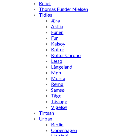
Relief
Thomas Funder Nielsen
Tidløs
Ærø
Akilia
Funen
Fur
Kalsoy
Koltur
Koltur Chrono
Læsø
Långeland
Møn
Morsø
Rømø
Samsø
Tåge
Tåsinge
Vigelsø
Tirtsah
Urban
Berlin
Copenhagen
Helsinki