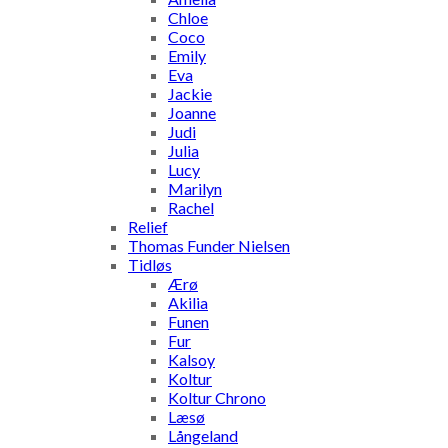
Chloe
Coco
Emily
Eva
Jackie
Joanne
Judi
Julia
Lucy
Marilyn
Rachel
Relief
Thomas Funder Nielsen
Tidløs
Ærø
Akilia
Funen
Fur
Kalsoy
Koltur
Koltur Chrono
Læsø
Långeland