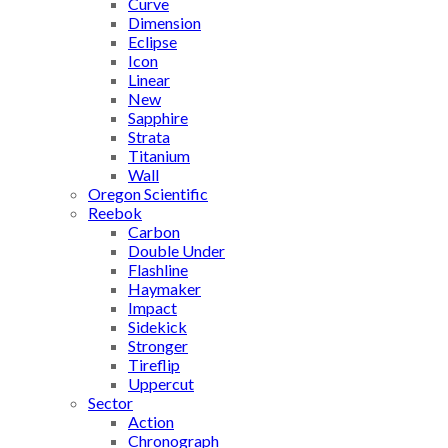
Curve
Dimension
Eclipse
Icon
Linear
New
Sapphire
Strata
Titanium
Wall
Oregon Scientific
Reebok
Carbon
Double Under
Flashline
Haymaker
Impact
Sidekick
Stronger
Tireflip
Uppercut
Sector
Action
Chronograph