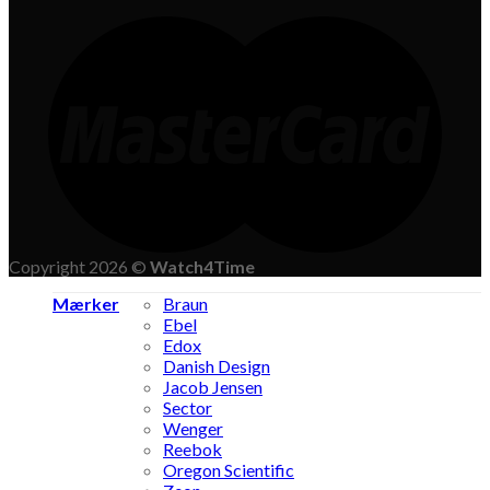
Copyright 2026 ©
Watch4Time
Mærker
Braun
Ebel
Edox
Danish Design
Jacob Jensen
Sector
Wenger
Reebok
Oregon Scientific