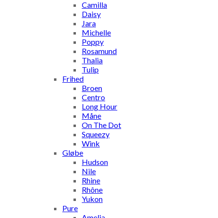
Camilla
Daisy
Jara
Michelle
Poppy
Rosamund
Thalia
Tulip
Frihed
Broen
Centro
Long Hour
Måne
On The Dot
Squeezy
Wink
Gløbe
Hudson
Nile
Rhine
Rhône
Yukon
Pure
Amelia