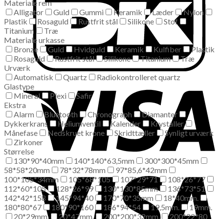
Materiale rem
Alligator
Guld
Gummi
Keramik
Læder
Nylon
Plastik
Rosaguld
Rustfrit stål
Silikone
Stof
Titanium
Træ
Materiale urkasse
Bronze
Guld
Hvidguld
Keramik
Kulfiber
Plastik
Rosaguld
Rustfrit stål
Silikone
Titanium
Træ
Urværk
Automatisk
Quartz
Radiokontrolleret quartz
Glastype
Mineral
Plexi
Safir
Ekstra
Alarm
Bluetooth
Chronograph
Diamanter
Dykkerkrans
Heliumventil
Kalender
Krystaller
Månefase
Nedskruet krone
Skridttæller
Synligt urværk
Zirkoner
Størrelse
130*90*40mm
140*140*63,5mm
300*300*45mm
58*58*20mm
78*32*78mm
97*85,6*42mm
100*105*34mm
105*68*105
107*29*71
108*26*77
112*60*105
128*26*99
130*130*85mm
136*73*51
142*42*158
145*94*40
170*70*35mm
18*40mm.
180*80*67
180*90*160
186*94*54
19,5mm.
19mm.
20*29mm.
20*47mm.
200*200*32mm.
200*22*80