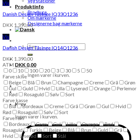
Vejrstationer
Vis
Produktinfo
Brochure
Danish Design Tåsinge IQ33Q1236
Om mærkerne
Designerne bag mærkerne
DKK
1.390,00
Vis
Søg
Danish Design Tåsinge IQ14Q1236
efter:
DKK
1.390,00
ATM
DKK
0,00
0
10
100
20
3
30
5
50
Ingen varer i kurven.
Farve skive
Beige
Blå
Brun
Champagne
Creme
Grå
Grøn
Gul
Guld
Hvid
Lilla
Lyserød
Orange
Perlemor
Rød
Rosaguld
Sølv
Sort
Farve kasse
Kurv
Blå
Bordeaux
Creme
Grå
Grøn
Gul
Hvid
Rød
Rosaguld
Sølv
Sort
Ingen varer i kurven.
Farve rem
Bordeaux
Grøn
Gul
Lilla
Orange
Rød
Rosaguld
Turkis
Beige
Blå
Brun
Guld
Grå
Hvid
Lyserød
Sort
Stål