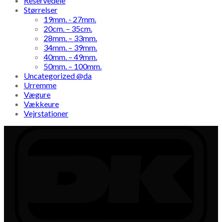
Reservedele
Størrelser
19mm. - 27mm.
20cm. – 35cm.
28mm. – 33mm.
34mm. – 39mm.
40mm. – 49mm.
50mm. – 100mm.
Uncategorized @da
Urremme
Vægure
Vækkeure
Vejrstationer