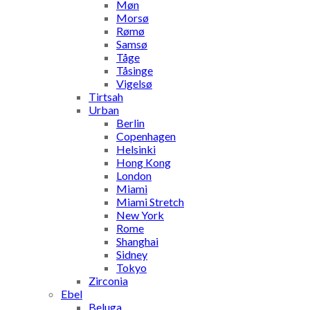
Møn
Morsø
Rømø
Samsø
Tåge
Tåsinge
Vigelsø
Tirtsah
Urban
Berlin
Copenhagen
Helsinki
Hong Kong
London
Miami
Miami Stretch
New York
Rome
Shanghai
Sidney
Tokyo
Zirconia
Ebel
Beluga