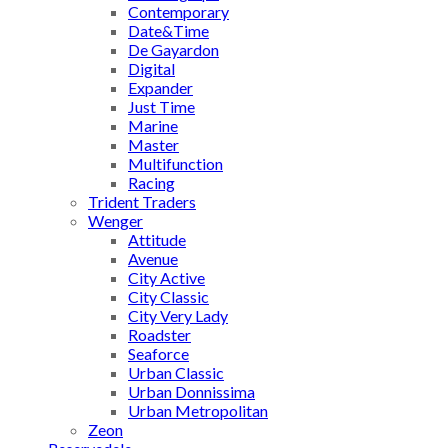
Contemporary
Date&Time
De Gayardon
Digital
Expander
Just Time
Marine
Master
Multifunction
Racing
Trident Traders
Wenger
Attitude
Avenue
City Active
City Classic
City Very Lady
Roadster
Seaforce
Urban Classic
Urban Donnissima
Urban Metropolitan
Zeon