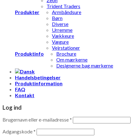
Zeon
Trident Traders
Produkter
Armbåndsure
Børn
Diverse
Urremme
Vækkeure
Vægure
Vejrstationer
Produktinfo
Brochure
Om mærkerne
Designerne bag mærkerne
Handelsbetingelser
Produktinformation
FAQ
Kontakt
Log ind
Brugernavn eller e-mailadresse
*
Adgangskode
*