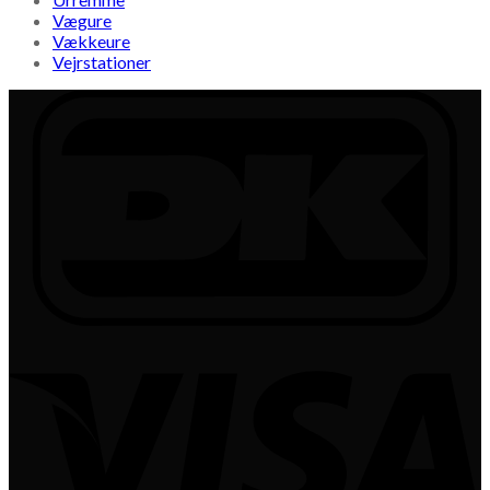
Vægure
Vækkeure
Vejrstationer