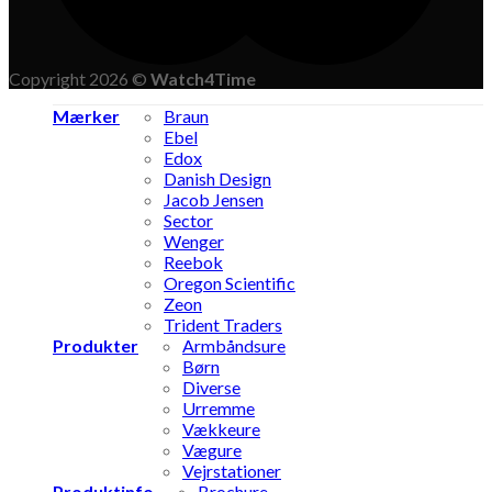
Copyright 2026 ©
Watch4Time
Mærker
Braun
Ebel
Edox
Danish Design
Jacob Jensen
Sector
Wenger
Reebok
Oregon Scientific
Zeon
Trident Traders
Produkter
Armbåndsure
Børn
Diverse
Urremme
Vækkeure
Vægure
Vejrstationer
Produktinfo
Brochure