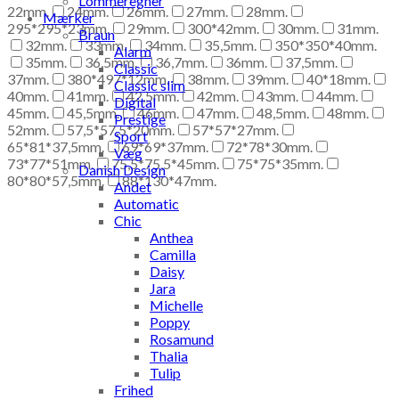
Lommeregner
22mm.
24mm.
26mm.
27mm.
28mm.
Mærker
295*295*23mm.
29mm.
300*42mm.
30mm.
31mm.
Braun
32mm.
33mm.
34mm.
35,5mm.
350*350*40mm.
Alarm
35mm.
36,5mm.
36,7mm.
36mm.
37,5mm.
Classic
37mm.
380*497*12mm.
38mm.
39mm.
40*18mm.
Classic slim
40mm.
41mm.
42,5mm.
42mm.
43mm.
44mm.
Digital
45mm.
45,5mm.
46mm.
47mm.
48,5mm.
48mm.
Prestige
52mm.
57,5*57,5*20mm.
57*57*27mm.
Sport
65*81*37,5mm.
69*69*37mm.
72*78*30mm.
Væg
73*77*51mm.
75,5*75,5*45mm.
75*75*35mm.
Danish Design
80*80*57,5mm.
88*130*47mm.
Andet
Automatic
Chic
Anthea
Camilla
Daisy
Jara
Michelle
Poppy
Rosamund
Thalia
Tulip
Frihed