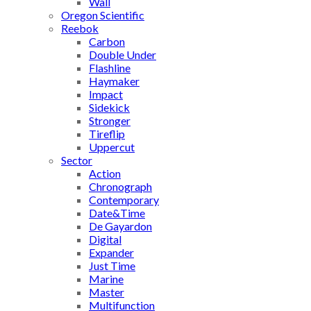
Wall
Oregon Scientific
Reebok
Carbon
Double Under
Flashline
Haymaker
Impact
Sidekick
Stronger
Tireflip
Uppercut
Sector
Action
Chronograph
Contemporary
Date&Time
De Gayardon
Digital
Expander
Just Time
Marine
Master
Multifunction