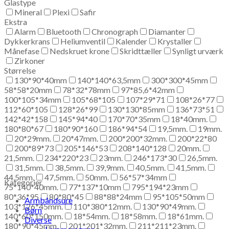
Glastype
Mineral
Plexi
Safir
Ekstra
Alarm
Bluetooth
Chronograph
Diamanter
Dykkerkrans
Heliumventil
Kalender
Krystaller
Månefase
Nedskruet krone
Skridttæller
Synligt urværk
Zirkoner
Størrelse
130*90*40mm
140*140*63,5mm
300*300*45mm
58*58*20mm
78*32*78mm
97*85,6*42mm
100*105*34mm
105*68*105
107*29*71
108*26*77
112*60*105
128*26*99
130*130*85mm
136*73*51
142*42*158
145*94*40
170*70*35mm
18*40mm.
180*80*67
180*90*160
186*94*54
19,5mm.
19mm.
20*29mm.
20*47mm.
200*200*32mm.
200*22*80
200*89*73
205*146*53
208*140*128
20mm.
21,5mm.
234*220*23
23mm.
246*173*30
26,5mm.
31,5mm.
38,5mm.
39,9mm.
40,5mm.
41,5mm.
44,5mm.
47,5mm.
50mm.
56*57*34mm
Kategorier
75*140*40mm.
77*137*10mm
795*194*23mm
80*36*95
80*80*45
88*88*24mm
95*105*50mm
Armbåndsure
103*126*45mm.
110*380*12mm.
130*90*49mm.
Børn
140*60*150mm.
18*54mm.
18*58mm.
18*61mm.
Diverse
180*90*45mm.
201*201*32mm.
211*211*23mm.