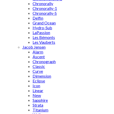
Chronorally
Chronorally-1
Chronorally-S
Delfin
Grand Ocean
Hydro-Sub
LaPassion
Les Bémonts
Les Vauberts
Jacob Jensen
Alarm
Ascent
Chronograph
Classic
Curve
Dimension
Eclipse
Icon
Linear
New
Sapphire
Strata
Titanium