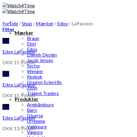
Skip
to
content
Forside
/
Shop
/
Mærker
/
Edox
/
LaPassion
Filter
Mærker
Braun
Vis
Ebel
Edox
Edox LaPassion
Danish Design
Jacob Jensen
DKK
15.950,00
Sector
Wenger
Vis
Reebok
Oregon Scientific
Edox LaPassion
Zeon
Trident Traders
DKK
15.950,00
Produkter
Armbåndsure
Vis
Børn
Diverse
Edox LaPassion
Urremme
Vækkeure
DKK
13.950,00
Vægure