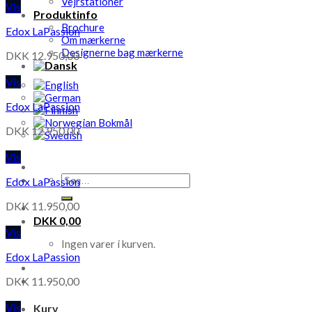
Vejrstationer
Vis
Produktinfo
Brochure
Edox LaPassion
Om mærkerne
Designerne bag mærkerne
DKK
12.950,00
Vis
Edox LaPassion
DKK
12.950,00
Vis
Søg
Edox LaPassion
efter:
DKK
11.950,00
DKK
0,00
Vis
Ingen varer i kurven.
Edox LaPassion
DKK
11.950,00
Vis
Kurv