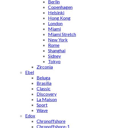
Berlin
Copenhagen
Helsinki
Hong Kong
London
Miami
Miami Stretch
New York
Rome
Shanghai
Sidney
Tokyo
Zirconia
Ebel
Beluga
Brasilia
Classic
Discovery
La Maison
Sport
Wave
Edox
Chronoffshore
Chronoffshore-1