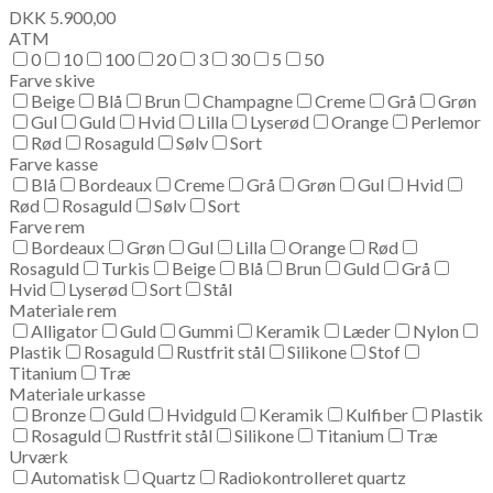
DKK
5.900,00
ATM
0
10
100
20
3
30
5
50
Farve skive
Beige
Blå
Brun
Champagne
Creme
Grå
Grøn
Gul
Guld
Hvid
Lilla
Lyserød
Orange
Perlemor
Rød
Rosaguld
Sølv
Sort
Farve kasse
Blå
Bordeaux
Creme
Grå
Grøn
Gul
Hvid
Rød
Rosaguld
Sølv
Sort
Farve rem
Bordeaux
Grøn
Gul
Lilla
Orange
Rød
Rosaguld
Turkis
Beige
Blå
Brun
Guld
Grå
Hvid
Lyserød
Sort
Stål
Materiale rem
Alligator
Guld
Gummi
Keramik
Læder
Nylon
Plastik
Rosaguld
Rustfrit stål
Silikone
Stof
Titanium
Træ
Materiale urkasse
Bronze
Guld
Hvidguld
Keramik
Kulfiber
Plastik
Rosaguld
Rustfrit stål
Silikone
Titanium
Træ
Urværk
Automatisk
Quartz
Radiokontrolleret quartz