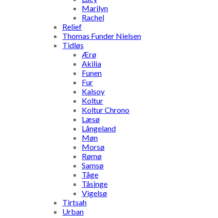
Marilyn
Rachel
Relief
Thomas Funder Nielsen
Tidløs
Ærø
Akilia
Funen
Fur
Kalsoy
Koltur
Koltur Chrono
Læsø
Långeland
Møn
Morsø
Rømø
Samsø
Tåge
Tåsinge
Vigelsø
Tirtsah
Urban