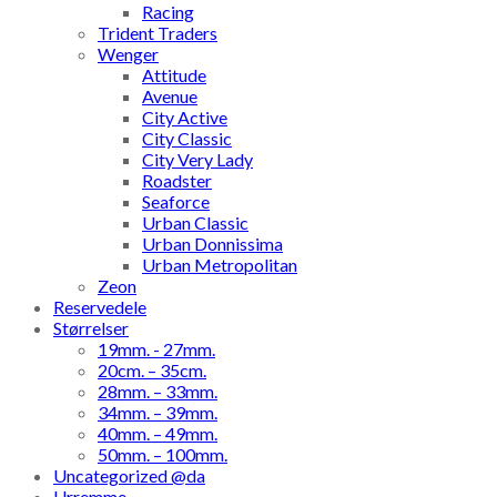
Racing
Trident Traders
Wenger
Attitude
Avenue
City Active
City Classic
City Very Lady
Roadster
Seaforce
Urban Classic
Urban Donnissima
Urban Metropolitan
Zeon
Reservedele
Størrelser
19mm. - 27mm.
20cm. – 35cm.
28mm. – 33mm.
34mm. – 39mm.
40mm. – 49mm.
50mm. – 100mm.
Uncategorized @da
Urremme