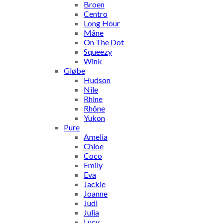
Broen
Centro
Long Hour
Måne
On The Dot
Squeezy
Wink
Gløbe
Hudson
Nile
Rhine
Rhône
Yukon
Pure
Amelia
Chloe
Coco
Emily
Eva
Jackie
Joanne
Judi
Julia
Lucy