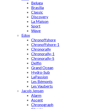
Beluga
Brasilia
Classic
Discovery
La Maison
Sport
Wave
Edox
Chronoffshore
Chronoffshore-1
Chronorally
Chronorally-1
Chronorally-S
Delfin
Grand Ocean
Hydro-Sub
LaPassion
Les Bémonts
Les Vauberts
Jacob Jensen
Alarm
Ascent
Chronograph