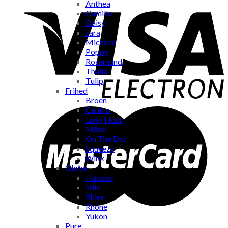
Anthea
Camilla
Daisy
Jara
Michelle
Poppy
Rosamund
Thalia
Tulip
Frihed
Broen
Centro
Long Hour
Måne
On The Dot
Squeezy
Wink
Gløbe
Hudson
Nile
Rhine
Rhône
Yukon
Pure