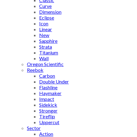
Classic
Curve
Dimension
Eclipse
Icon
Linear
New
Sapphire
Strata
Titanium
Wall
Oregon Scientific
Reebok
Carbon
Double Under
Flashline
Haymaker
Impact
Sidekick
Stronger
Tireflip
Uppercut
Sector
Action