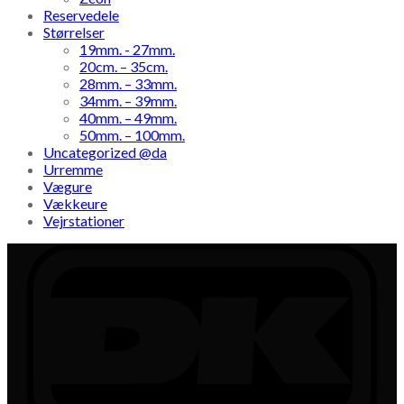
Reservedele
Størrelser
19mm. - 27mm.
20cm. – 35cm.
28mm. – 33mm.
34mm. – 39mm.
40mm. – 49mm.
50mm. – 100mm.
Uncategorized @da
Urremme
Vægure
Vækkeure
Vejrstationer