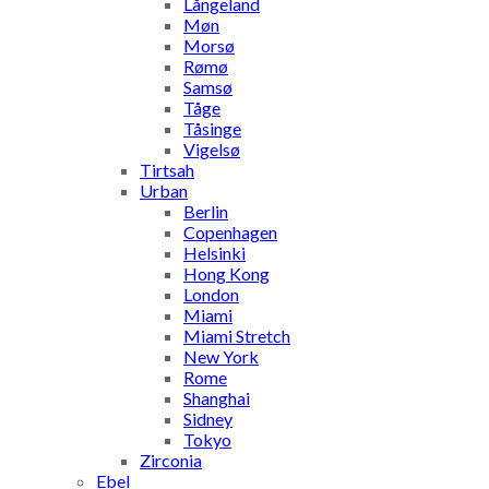
Långeland
Møn
Morsø
Rømø
Samsø
Tåge
Tåsinge
Vigelsø
Tirtsah
Urban
Berlin
Copenhagen
Helsinki
Hong Kong
London
Miami
Miami Stretch
New York
Rome
Shanghai
Sidney
Tokyo
Zirconia
Ebel