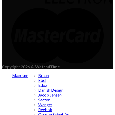
Copyright 2026 ©
Watch4Time
Mærker
Braun
Ebel
Edox
Danish Design
Jacob Jensen
Sector
Wenger
Reebok
Oregon Scientific