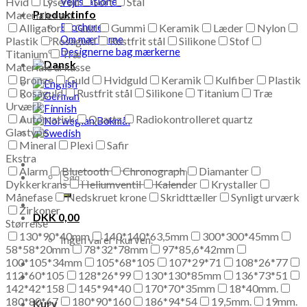
Hvid
Lyserød
Vejrstationer
Sort
Stål
Produktinfo
Materiale rem
Brochure
Alligator
Guld
Gummi
Keramik
Læder
Nylon
Om mærkerne
Plastik
Rosaguld
Rustfrit stål
Silikone
Stof
Designerne bag mærkerne
Titanium
Træ
Materiale urkasse
Bronze
Guld
Hvidguld
Keramik
Kulfiber
Plastik
Rosaguld
Rustfrit stål
Silikone
Titanium
Træ
Urværk
Automatisk
Quartz
Radiokontrolleret quartz
Glastype
Mineral
Plexi
Safir
Ekstra
Alarm
Bluetooth
Chronograph
Diamanter
Søg
Dykkerkrans
Heliumventil
Kalender
Krystaller
efter:
Månefase
Nedskruet krone
Skridttæller
Synligt urværk
Zirkoner
DKK
0,00
Størrelse
130*90*40mm
140*140*63,5mm
300*300*45mm
Ingen varer i kurven.
58*58*20mm
78*32*78mm
97*85,6*42mm
100*105*34mm
105*68*105
107*29*71
108*26*77
112*60*105
128*26*99
130*130*85mm
136*73*51
142*42*158
145*94*40
170*70*35mm
18*40mm.
180*80*67
180*90*160
186*94*54
19,5mm.
19mm.
Kurv