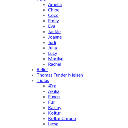
Amelia
Chloe
Coco
Emily
Eva
Jackie
Joanne
Judi
Julia
Lucy
Marilyn
Rachel
Relief
Thomas Funder Nielsen
Tidløs
Ærø
Akilia
Funen
Fur
Kalsoy
Koltur
Koltur Chrono
Læsø