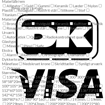
Materiale rem
Alligator
Guld
Gummi
Keramik
Læder
Nylon
Ingen varer i kurven.
Plastik
Rosaguld
Rustfrit stål
Silikone
Stof
Titanium
Træ
Materiale urkasse
Bronze
Guld
Hvidguld
Keramik
Kulfiber
Plastik
Rosaguld
Rustfrit stål
Silikone
Titanium
Træ
Urværk
Automatisk
Quartz
Radiokontrolleret quartz
Glastype
Mineral
Plexi
Safir
Ekstra
Alarm
Bluetooth
Chronograph
Diamanter
Dykkerkrans
Heliumventil
Kalender
Krystaller
Månefase
Nedskruet krone
Skridttæller
Synligt urværk
Zirkoner
Størrelse
130*90*40mm
140*140*63,5mm
300*300*45mm
58*58*20mm
78*32*78mm
97*85,6*42mm
100*105*34mm
105*68*105
107*29*71
108*26*77
112*60*105
128*26*99
130*130*85mm
136*73*51
142*42*158
145*94*40
170*70*35mm
18*40mm.
180*80*67
180*90*160
186*94*54
19,5mm.
19mm.
20*29mm.
20*47mm.
200*200*32mm.
200*22*80