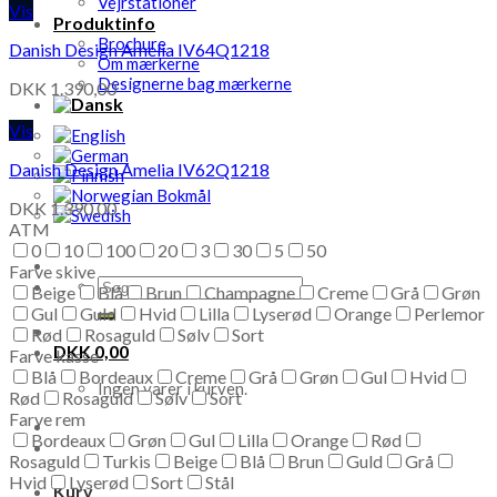
Vejrstationer
Vis
Produktinfo
Brochure
Danish Design Amelia IV64Q1218
Om mærkerne
Designerne bag mærkerne
DKK
1.390,00
Vis
Danish Design Amelia IV62Q1218
DKK
1.390,00
ATM
0
10
100
20
3
30
5
50
Farve skive
Søg
Beige
Blå
Brun
Champagne
Creme
Grå
Grøn
efter:
Gul
Guld
Hvid
Lilla
Lyserød
Orange
Perlemor
Rød
Rosaguld
Sølv
Sort
DKK
0,00
Farve kasse
Blå
Bordeaux
Creme
Grå
Grøn
Gul
Hvid
Ingen varer i kurven.
Rød
Rosaguld
Sølv
Sort
Farve rem
Bordeaux
Grøn
Gul
Lilla
Orange
Rød
Rosaguld
Turkis
Beige
Blå
Brun
Guld
Grå
Hvid
Lyserød
Sort
Stål
Kurv