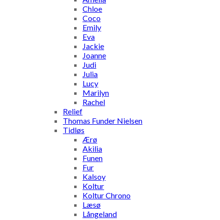
Chloe
Coco
Emily
Eva
Jackie
Joanne
Judi
Julia
Lucy
Marilyn
Rachel
Relief
Thomas Funder Nielsen
Tidløs
Ærø
Akilia
Funen
Fur
Kalsoy
Koltur
Koltur Chrono
Læsø
Långeland