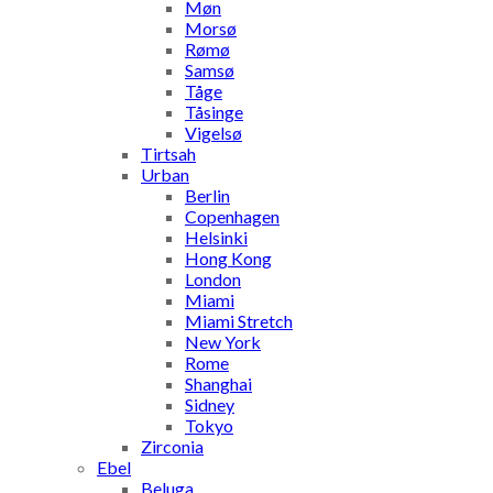
Møn
Morsø
Rømø
Samsø
Tåge
Tåsinge
Vigelsø
Tirtsah
Urban
Berlin
Copenhagen
Helsinki
Hong Kong
London
Miami
Miami Stretch
New York
Rome
Shanghai
Sidney
Tokyo
Zirconia
Ebel
Beluga