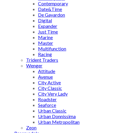
Contemporary
Date&Time
De Gayardon
Digital
Expander
Just Time
Marine
Master
Multifunction
Racing
Trident Traders
Wenger
Attitude
Avenue
City Active
City Classic
City Very Lady
Roadster
Seaforce
Urban Classic
Urban Donnissima
Urban Metropolitan
Zeon