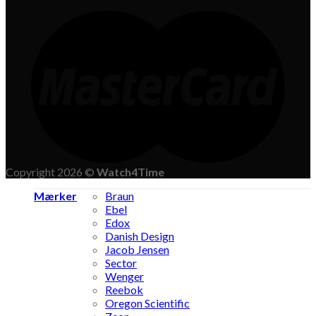
Copyright 2026 ©
Watch4Time
Mærker
Braun
Ebel
Edox
Danish Design
Jacob Jensen
Sector
Wenger
Reebok
Oregon Scientific