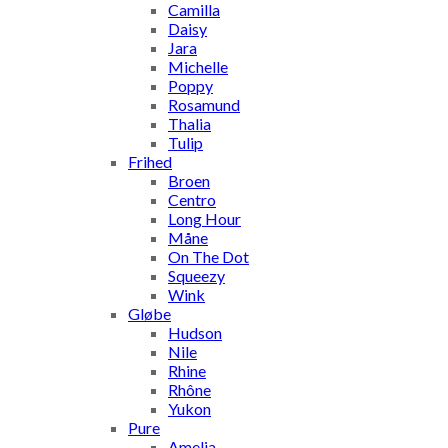
Camilla
Daisy
Jara
Michelle
Poppy
Rosamund
Thalia
Tulip
Frihed
Broen
Centro
Long Hour
Måne
On The Dot
Squeezy
Wink
Gløbe
Hudson
Nile
Rhine
Rhône
Yukon
Pure
Amelia