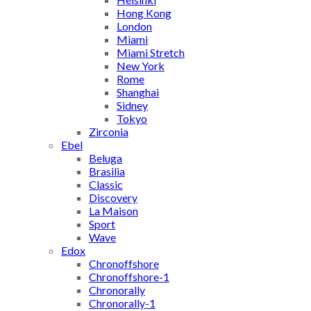
Hong Kong
London
Miami
Miami Stretch
New York
Rome
Shanghai
Sidney
Tokyo
Zirconia
Ebel
Beluga
Brasilia
Classic
Discovery
La Maison
Sport
Wave
Edox
Chronoffshore
Chronoffshore-1
Chronorally
Chronorally-1