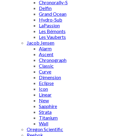
Chronorally-S
Delfin
Grand Ocean
Hydro-Sub
LaPassion
Les Bémonts
Les Vauberts
Jacob Jensen
Alarm
Ascent
Chronograph
Classic
Curve
Dimension
Eclipse
Icon
Linear
New
Sapphire
Strata
Titanium
Wall
Oregon Scientific
Reebok