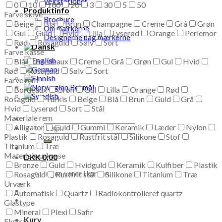
Vejrstationer
0
10
100
20
3
30
5
50
Produktinfo
Farve skive
Brochure
Beige
Blå
Brun
Champagne
Creme
Grå
Grøn
Om mærkerne
Gul
Guld
Hvid
Lilla
Lyserød
Orange
Perlemor
Designerne bag mærkerne
Rød
Rosaguld
Sølv
Sort
Farve kasse
Blå
Bordeaux
Creme
Grå
Grøn
Gul
Hvid
Rød
Rosaguld
Sølv
Sort
Farve rem
Bordeaux
Grøn
Gul
Lilla
Orange
Rød
Rosaguld
Turkis
Beige
Blå
Brun
Guld
Grå
Hvid
Lyserød
Sort
Stål
Materiale rem
Alligator
Guld
Gummi
Keramik
Læder
Nylon
Søg
Plastik
Rosaguld
efter:
Rustfrit stål
Silikone
Stof
Titanium
Træ
Materiale urkasse
DKK
0,00
Bronze
Guld
Hvidguld
Keramik
Kulfiber
Plastik
Ingen varer i kurven.
Rosaguld
Rustfrit stål
Silikone
Titanium
Træ
Urværk
Automatisk
Quartz
Radiokontrolleret quartz
Glastype
Mineral
Plexi
Safir
Kurv
Ekstra