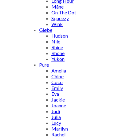
Long Hour
Måne
On The Dot
Squeezy
Wink
Gløbe
Hudson
Nile
Rhine
Rhône
Yukon
Pure
Amelia
Chloe
Coco
Emily
Eva
Jackie
Joanne
Judi
Julia
Lucy
Marilyn
Rachel