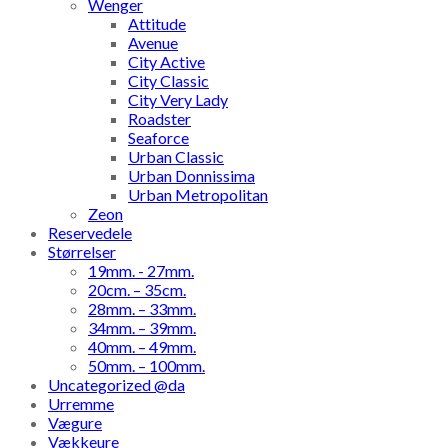
Wenger
Attitude
Avenue
City Active
City Classic
City Very Lady
Roadster
Seaforce
Urban Classic
Urban Donnissima
Urban Metropolitan
Zeon
Reservedele
Størrelser
19mm. - 27mm.
20cm. – 35cm.
28mm. – 33mm.
34mm. – 39mm.
40mm. – 49mm.
50mm. – 100mm.
Uncategorized @da
Urremme
Vægure
Vækkeure