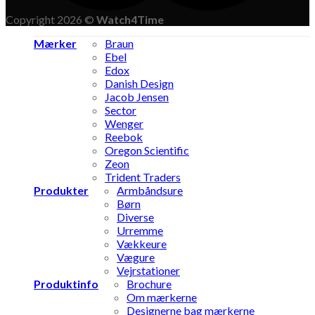
Copyright 2026 ©
Watch4Time
Mærker
Braun
Ebel
Edox
Danish Design
Jacob Jensen
Sector
Wenger
Reebok
Oregon Scientific
Zeon
Trident Traders
Produkter
Armbåndsure
Børn
Diverse
Urremme
Vækkeure
Vægure
Vejrstationer
Produktinfo
Brochure
Om mærkerne
Designerne bag mærkerne