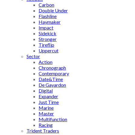
Carbon
Double Under
Flashline
Haymaker
Impact
Sidekick
Stronger
Tireflip
Uppercut
Sector
Action
Chronograph
Contemporary
Date&Time
De Gayardon
Digital
Expander
Just Time
Marine
Master
Multifunction
Racing
Trident Traders