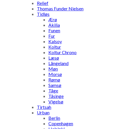
Relief
Thomas Funder Nielsen
Tidløs
Ærø
Akilia
Funen
Fur
Kalsoy
Koltur
Koltur Chrono
Læsø
Långeland
Møn
Morsø
Rømø
Samsø
Tåge
Tåsinge
Vigelsø
Tirtsah
Urban
Berlin
Copenhagen
Helsinki