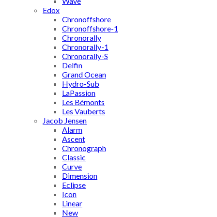
Wave
Edox
Chronoffshore
Chronoffshore-1
Chronorally
Chronorally-1
Chronorally-S
Delfin
Grand Ocean
Hydro-Sub
LaPassion
Les Bémonts
Les Vauberts
Jacob Jensen
Alarm
Ascent
Chronograph
Classic
Curve
Dimension
Eclipse
Icon
Linear
New