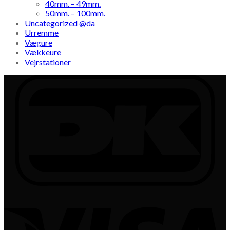
40mm. – 49mm.
50mm. – 100mm.
Uncategorized @da
Urremme
Vægure
Vækkeure
Vejrstationer