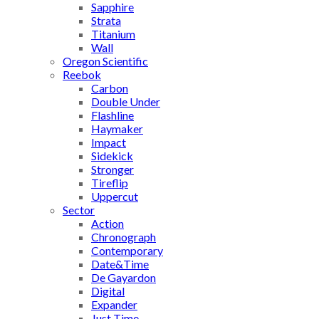
Sapphire
Strata
Titanium
Wall
Oregon Scientific
Reebok
Carbon
Double Under
Flashline
Haymaker
Impact
Sidekick
Stronger
Tireflip
Uppercut
Sector
Action
Chronograph
Contemporary
Date&Time
De Gayardon
Digital
Expander
Just Time