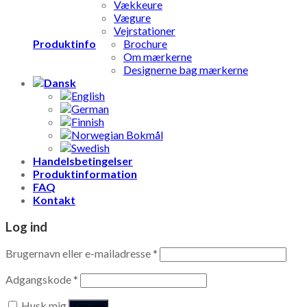
Vækkeure
Vægure
Vejrstationer
Produktinfo
Brochure
Om mærkerne
Designerne bag mærkerne
Handelsbetingelser
Produktinformation
FAQ
Kontakt
Log ind
Brugernavn eller e-mailadresse
*
Adgangskode
*
Husk mig
Log ind