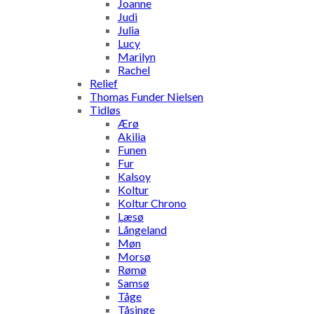
Joanne
Judi
Julia
Lucy
Marilyn
Rachel
Relief
Thomas Funder Nielsen
Tidløs
Ærø
Akilia
Funen
Fur
Kalsoy
Koltur
Koltur Chrono
Læsø
Långeland
Møn
Morsø
Rømø
Samsø
Tåge
Tåsinge