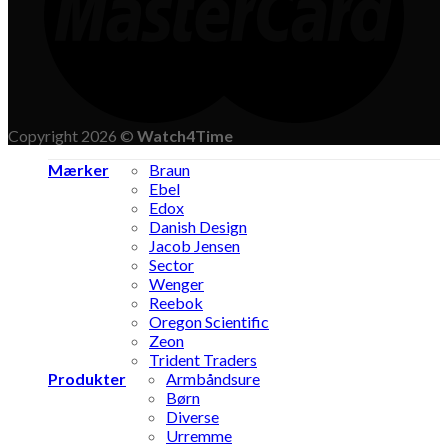
Copyright 2026 ©
Watch4Time
Mærker
Braun
Ebel
Edox
Danish Design
Jacob Jensen
Sector
Wenger
Reebok
Oregon Scientific
Zeon
Trident Traders
Produkter
Armbåndsure
Børn
Diverse
Urremme