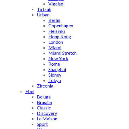
Vigelsø
Tirtsah
Urban
Berlin
Copenhagen
Helsinki
Hong Kong
London
Miami
Miami Stretch
New York
Rome
Shanghai
Sidney
Tokyo
Zirconia
Ebel
Beluga
Brasilia
Classic
Discovery
La Maison
Sport