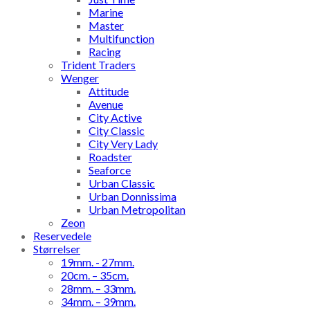
Marine
Master
Multifunction
Racing
Trident Traders
Wenger
Attitude
Avenue
City Active
City Classic
City Very Lady
Roadster
Seaforce
Urban Classic
Urban Donnissima
Urban Metropolitan
Zeon
Reservedele
Størrelser
19mm. - 27mm.
20cm. – 35cm.
28mm. – 33mm.
34mm. – 39mm.