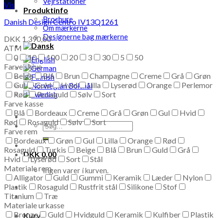
Vejrstationer
Vis
Produktinfo
Brochure
Danish Design Centro IV13Q1261
Om mærkerne
Designerne bag mærkerne
DKK
1.390,00
ATM
0
10
100
20
3
30
5
50
Farve skive
Beige
Blå
Brun
Champagne
Creme
Grå
Grøn
Gul
Guld
Hvid
Lilla
Lyserød
Orange
Perlemor
Rød
Rosaguld
Sølv
Sort
Farve kasse
Blå
Bordeaux
Creme
Grå
Grøn
Gul
Hvid
Rød
Rosaguld
Sølv
Sort
Søg
Farve rem
efter:
Bordeaux
Grøn
Gul
Lilla
Orange
Rød
Rosaguld
Turkis
Beige
Blå
Brun
Guld
Grå
DKK
0,00
Hvid
Lyserød
Sort
Stål
Materiale rem
Ingen varer i kurven.
Alligator
Guld
Gummi
Keramik
Læder
Nylon
Plastik
Rosaguld
Rustfrit stål
Silikone
Stof
Titanium
Træ
Materiale urkasse
Bronze
Guld
Hvidguld
Keramik
Kulfiber
Plastik
Kurv