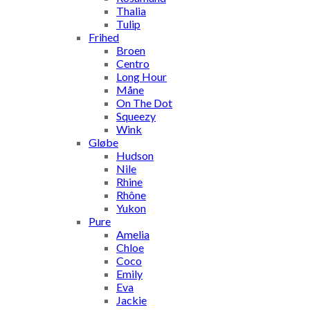
Thalia
Tulip
Frihed
Broen
Centro
Long Hour
Måne
On The Dot
Squeezy
Wink
Gløbe
Hudson
Nile
Rhine
Rhône
Yukon
Pure
Amelia
Chloe
Coco
Emily
Eva
Jackie