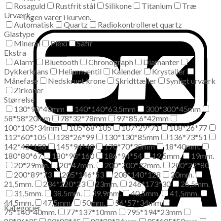
Rosaguld
Rustfrit stål
Silikone
Titanium
Træ
Urværk
Ingen varer i kurven.
Automatisk
Quartz
Radiokontrolleret quartz
Glastype
Mineral
Plexi
Safir
Ekstra
Alarm
Bluetooth
Chronograph
Diamanter
Dykkerkrans
Heliumventil
Kalender
Krystaller
Månefase
Nedskruet krone
Skridttæller
Synligt urværk
Zirkoner
Størrelse
130*90*40mm
140*140*63,5mm
300*300*45mm
58*58*20mm
78*32*78mm
97*85,6*42mm
100*105*34mm
105*68*105
107*29*71
108*26*77
112*60*105
128*26*99
130*130*85mm
136*73*51
142*42*158
145*94*40
170*70*35mm
18*40mm.
180*80*67
180*90*160
186*94*54
19,5mm.
19mm.
20*29mm.
20*47mm.
200*200*32mm.
200*22*80
200*89*73
205*146*53
208*140*128
20mm.
21,5mm.
234*220*23
23mm.
246*173*30
26,5mm.
31,5mm.
38,5mm.
39,9mm.
40,5mm.
41,5mm.
44,5mm.
47,5mm.
50mm.
56*57*34mm
Kategorier
75*140*40mm.
77*137*10mm
795*194*23mm