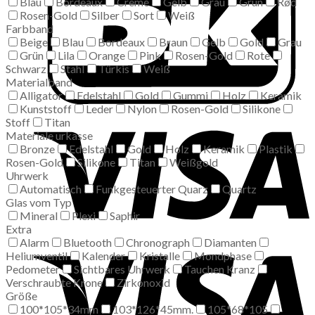
Blau
Bordeaux
Creme
Gelb
Grau
Grün
Rød
Rosen-Gold
Silber
Sort
Weiß
Farbband
Beige
Blau
Bordeaux
Braun
Gelb
Gold
Grau
Grün
Lila
Orange
Pink
Rosen-Gold
Rote
Schwarz
Stahl
Türkis
Weiß
Materialband
Alligator
Edelstahl
Gold
Gummi
Holz
Keramik
Kunststoff
Leder
Nylon
Rosen-Gold
Silikone
Stoff
Titan
Materiale urkasse
Bronze
Edelstahl
Gold
Holz
Keramik
Plastik
Rosen-Gold
Silikone
Titan
Weißgold
Uhrwerk
Automatisch
Funkgesteuerter Quarz
Quartz
Glas vom Typ
Mineral
Plexi
Saphir
Extra
Alarm
Bluetooth
Chronograph
Diamanten
Heliumventil
Kalender
Kristalle
Mondphase
Pedometer
Sichtbares Uhrwerk
Tauchen Kranz
Verschraubte Krone
Zirkonoxid
Größe
100*105*34mm
103*126*45mm.
105*68*105