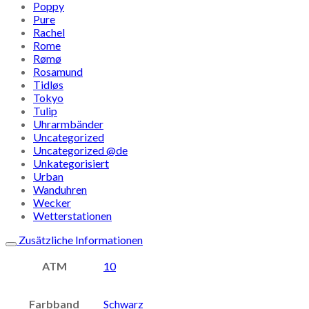
Poppy
Pure
Rachel
Rome
Rømø
Rosamund
Tidløs
Tokyo
Tulip
Uhrarmbänder
Uncategorized
Uncategorized @de
Unkategorisiert
Urban
Wanduhren
Wecker
Wetterstationen
Zusätzliche Informationen
ATM
10
Farbband
Schwarz