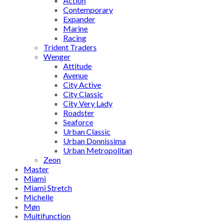
Action
Contemporary
Expander
Marine
Racing
Trident Traders
Wenger
Attitude
Avenue
City Active
City Classic
City Very Lady
Roadster
Seaforce
Urban Classic
Urban Donnissima
Urban Metropolitan
Zeon
Master
Miami
Miami Stretch
Michelle
Møn
Multifunction