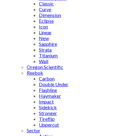
Classic
Curve
Dimension
Eclipse
Icon
Linear
New
Sapphire
Strata
Titanium
Wall
Oregon Scientific
Reebok
Carbon
Double Under
Flashline
Haymaker
Impact
Sidekick
Stronger
Tireflip
Uppercut
Sector