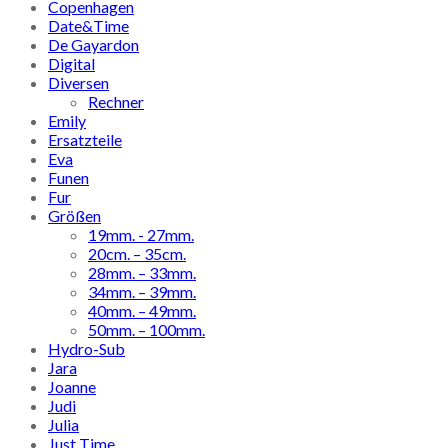
Copenhagen
Date&Time
De Gayardon
Digital
Diversen
Rechner
Emily
Ersatzteile
Eva
Funen
Fur
Größen
19mm. - 27mm.
20cm. – 35cm.
28mm. – 33mm.
34mm. – 39mm.
40mm. – 49mm.
50mm. – 100mm.
Hydro-Sub
Jara
Joanne
Judi
Julia
Just Time