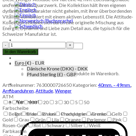
und enthält ein Quarzwerk. Die Kollektion hält ihren eigenen
dynamischen Charakter nicht geheim, mit ihrer überbordenden
Vitalität kombiniert mit einem aktiven Lebensstil. Die Attitude-
Kollektion zeichnet sich durch eine originelle Mischung aus
Energie, Dynamik und Liebe zum Detail aus, die typisch für die
Schweizer Manufaktur ist.
Wenger
Suche
Attitude
nach:
In den Warenkorb
01.1541.101
Menge
Euro (€) - EUR
€
0,00
Dänische Krone (DKK) - DKK
Es befinden sich keine Produkte im Warenkorb.
Pfund Sterling (£) - GBP
Artikelnummer:
7630000726650
Kategorien:
40mm. – 49mm.
,
Armbanduhren
,
Attitude
,
Wenger
ATM
Warenkorb
0
10
100
20
3
30
5
50
Farbscheibe
Beige
Blau
Braun
Champagne
Creme
Gelb
Es befinden sich keine Produkte im Warenkorb.
Gold
Grau
Grün
Lila
Orange
Perlemor
Pink
Rosen-Gold
Rot
Schwarz
Silber
Weiß
Farbkasten