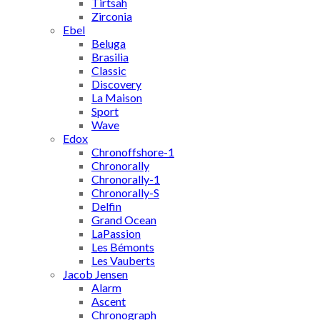
Tirtsah
Zirconia
Ebel
Beluga
Brasilia
Classic
Discovery
La Maison
Sport
Wave
Edox
Chronoffshore-1
Chronorally
Chronorally-1
Chronorally-S
Delfin
Grand Ocean
LaPassion
Les Bémonts
Les Vauberts
Jacob Jensen
Alarm
Ascent
Chronograph