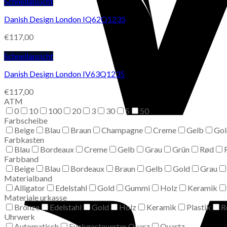
Schnellansicht
Danish Design London IQ62Q1235
€
117,00
Schnellansicht
Danish Design London IV63Q1235
€
117,00
ATM
0
10
100
20
3
30
5
50
Farbscheibe
Beige
Blau
Braun
Champagne
Creme
Gelb
Gol
Farbkasten
Blau
Bordeaux
Creme
Gelb
Grau
Grün
Rød
Farbband
Beige
Blau
Bordeaux
Braun
Gelb
Gold
Grau
Materialband
Alligator
Edelstahl
Gold
Gummi
Holz
Keramik
Materiale urkasse
Bronze
Edelstahl
Gold
Holz
Keramik
Plastik
R
Uhrwerk
Automatisch
Funkgesteuerter Quarz
Quartz