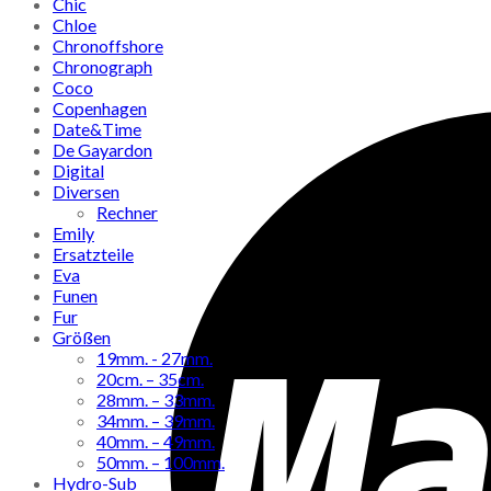
Chic
Chloe
Chronoffshore
Chronograph
Coco
Copenhagen
Date&Time
De Gayardon
Digital
Diversen
Rechner
Emily
Ersatzteile
Eva
Funen
Fur
Größen
19mm. - 27mm.
20cm. – 35cm.
28mm. – 33mm.
34mm. – 39mm.
40mm. – 49mm.
50mm. – 100mm.
Hydro-Sub