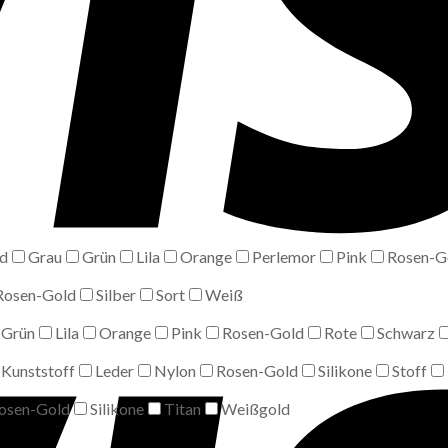
d
Grau
Grün
Lila
Orange
Perlemor
Pink
Rosen-G
Rosen-Gold
Silber
Sort
Weiß
Grün
Lila
Orange
Pink
Rosen-Gold
Rote
Schwarz
Kunststoff
Leder
Nylon
Rosen-Gold
Silikone
Stoff
osen-Gold
Silikone
Titan
Weißgold