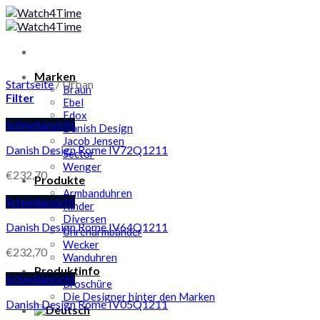
Skip
to
content
Marken
Startseite
/
Urban
Braun
Filter
Ebel
Edox
Schnellansicht
Danish Design
Jacob Jensen
Danish Design Rome IV72Q1211
Sector
Wenger
€
232,70
Produkte
Armbanduhren
Schnellansicht
Kinder
Diversen
Danish Design Rome IV64Q1211
Uhrenarmbänder
Wecker
€
232,70
Wanduhren
Produktinfo
Schnellansicht
Broschüre
Die Designer hinter den Marken
Danish Design Rome IV05Q1211