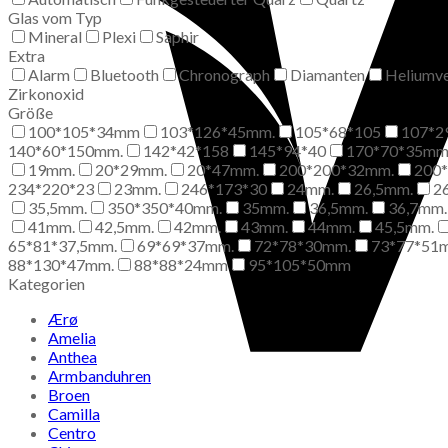
Glas vom Typ
Mineral
Plexi
Saphir
Extra
Alarm
Bluetooth
Chronograph
Diamanten
Heliumve
Zirkonoxid
Größe
100*105*34mm
103*126*45mm.
105*68*105
107*2
140*60*150mm.
142*42*158
145*94*40
170*70*35m
19mm.
20*29mm.
20*47mm.
200*200*32mm.
200
234*220*23
23mm.
246*173*30
24mm.
26,5mm.
2
35,5mm.
350*350*40mm.
35mm.
36,5mm.
36,7mm.
41mm.
42,5mm.
42mm.
43mm.
44mm.
45,5mm.
65*81*37,5mm.
69*69*37mm.
72*78*30mm.
73*77*51
88*130*47mm.
88*88*24mm
95*105*50mm
Kategorien
Ærø
Amelia
Anthea
Armbanduhren
Broen
Camilla
Centro