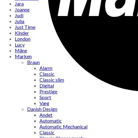
Jara
Joanne
Judi
Julia
Just Time
Kinder
London
Lucy
Måne
Marken
Braun
Alarm
Classic
Classic slim
Digital
Prestige
Sport
Væg
Danish Design
Andet
Automatic
Automatic Mechanical
Classic