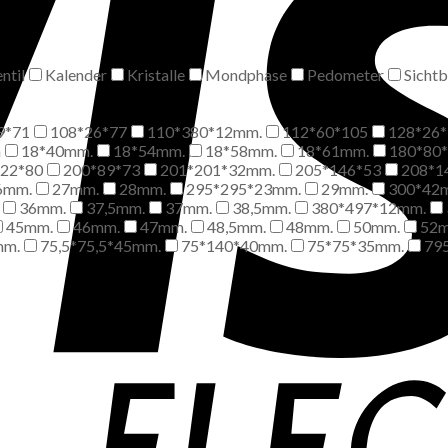
ntil
Kalender
Kristalle
Mondphase
Pedometer
Sicht
9*71
108*26*77
110*380*12mm.
112*60*105
128*26*
m
18*40mm.
18*54mm.
18*58mm.
18*61mm.
180*80
*22*80
200*89*73
201*201*32mm.
205*146*53
208*1
6mm.
27mm.
28mm.
295*295*23mm.
29mm.
300*42
36mm.
37,5mm.
37mm.
38,5mm.
380*497*12mm.
45mm.
46mm.
47mm.
48,5mm.
48mm.
50mm.
52
mm.
75,5*75,5*45mm.
75*140*40mm.
75*75*35mm.
79