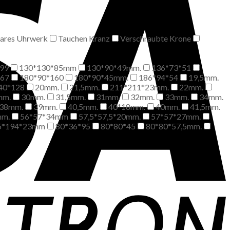
bares Uhrwerk
Tauchen Kranz
Verschraubte Krone
99
130*130*85mm
130*90*49mm.
136*73*51
*67
180*90*160
180*90*45mm.
186*94*54
19,5mm.
40*128
20mm.
21,5mm.
211*211*23mm.
22mm.
mm.
30mm.
31,5mm.
31mm.
32mm.
33mm.
34mm.
38mm.
39mm.
40,5mm.
40*18mm.
40mm.
41,5mm.
mm.
56*57*34mm
57,5*57,5*20mm.
57*57*27mm.
5*194*23mm
80*36*95
80*80*45
80*80*57,5mm.