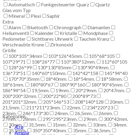
Automatisch
Funkgesteuerter Quarz
Quartz
Glas vom Typ
Mineral
Plexi
Saphir
Extra
Alarm
Bluetooth
Chronograph
Diamanten
Heliumventil
Kalender
Kristalle
Mondphase
Pedometer
Sichtbares Uhrwerk
Tauchen Kranz
Verschraubte Krone
Zirkonoxid
Größe
100*105*34mm
103*126*45mm.
105*68*105
107*29*71
108*26*77
110*380*12mm.
112*60*105
128*26*99
130*130*85mm
130*90*49mm.
136*73*51
140*60*150mm.
142*42*158
145*94*40
170*70*35mm
18*40mm.
18*54mm.
18*58mm.
18*61mm.
180*80*67
180*90*160
180*90*45mm.
186*94*54
19,5mm.
19mm.
20*29mm.
20*47mm.
200*200*32mm.
200*22*80
200*89*73
201*201*32mm.
205*146*53
208*140*128
20mm.
21,5mm.
211*211*23mm.
22mm.
234*220*23
23mm.
246*173*30
24mm.
26,5mm.
26mm.
Kategorien
27mm.
28mm.
295*295*23mm.
29mm.
300*42mm.
30mm.
31,5mm.
31mm.
32mm.
33mm.
34mm.
Ærø
35,5mm.
350*350*40mm.
35mm.
36,5mm.
Amelia