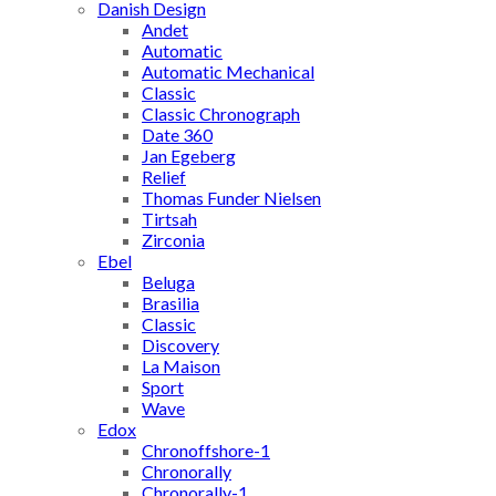
Danish Design
Andet
Automatic
Automatic Mechanical
Classic
Classic Chronograph
Date 360
Jan Egeberg
Relief
Thomas Funder Nielsen
Tirtsah
Zirconia
Ebel
Beluga
Brasilia
Classic
Discovery
La Maison
Sport
Wave
Edox
Chronoffshore-1
Chronorally
Chronorally-1