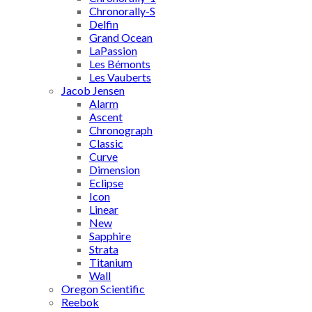
Chronorally-S
Delfin
Grand Ocean
LaPassion
Les Bémonts
Les Vauberts
Jacob Jensen
Alarm
Ascent
Chronograph
Classic
Curve
Dimension
Eclipse
Icon
Linear
New
Sapphire
Strata
Titanium
Wall
Oregon Scientific
Reebok