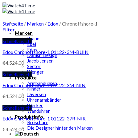
Skip
to
content
Startseite
/
Marken
/
Edox
/
Chronoffshore-1
Filter
Marken
Braun
Schnellansicht
Ebel
Edox
Edox Chronoffshore-1 01122-3M-BUIN
Danish Design
Jacob Jensen
€
4.524,00
Sector
Wenger
Schnellansicht
Produkte
Armbanduhren
Edox Chronoffshore-1 01122-3M-NIN
Kinder
Diversen
€
4.524,00
Uhrenarmbänder
Wecker
Schnellansicht
Wanduhren
Produktinfo
Edox Chronoffshore-1 01122-37R-NIR
Broschüre
Die Designer hinter den Marken
€
4.524,00