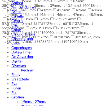
36,7mm.
36mm.
37,5mm.
37mm.
38,5mm.
Anthea
380*497*12mm.
38mm.
39mm.
40,5mm.
40*18mm.
Armbanduhren
40mm.
41,5mm.
41mm.
42,5mm.
42mm.
43mm.
Broen
44mm.
45,5mm.
45mm.
46mm.
47mm.
48,5mm.
Camilla
48mm.
50mm.
52mm.
56*57*34mm
Centro
57,5*57,5*20mm.
57*57*27mm.
65*81*37,5mm.
Chic
69*69*37mm.
72*78*30mm.
73*77*51mm.
Chloe
75,5*75,5*45mm.
75*140*40mm.
75*75*35mm.
Chronoffshore
795*194*23mm
80*36*95
80*80*45
80*80*57,5mm.
Chronograph
88*130*47mm.
88*88*24mm
95*105*50mm
Coco
Copenhagen
Date&Time
De Gayardon
Digital
Diversen
Rechner
Emily
Ersatzteile
Eva
Funen
Fur
Größen
19mm. - 27mm.
20cm. – 35cm.