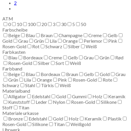
2
ATM
0
10
100
20
3
30
5
50
Farbscheibe
Beige
Blau
Braun
Champagne
Creme
Gelb
Gold
Grau
Grün
Lila
Orange
Perlemor
Pink
Rosen-Gold
Rot
Schwarz
Silber
Weiß
Farbkasten
Blau
Bordeaux
Creme
Gelb
Grau
Grün
Rød
Rosen-Gold
Silber
Sort
Weiß
Farbband
Beige
Blau
Bordeaux
Braun
Gelb
Gold
Grau
Grün
Lila
Orange
Pink
Rosen-Gold
Rote
Schwarz
Stahl
Türkis
Weiß
Materialband
Alligator
Edelstahl
Gold
Gummi
Holz
Keramik
Kunststoff
Leder
Nylon
Rosen-Gold
Silikone
Stoff
Titan
Materiale urkasse
Bronze
Edelstahl
Gold
Holz
Keramik
Plastik
Rosen-Gold
Silikone
Titan
Weißgold
Uhrwerk