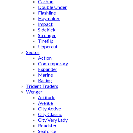
Carbon
Double Under
Flashline
Haymaker
Impact
Sidekick
Stronger
Tireflip
Uppercut
Sector
Action
Contemporary
Expander
Marine
Racing
Trident Traders
Wenger
Attitude
Avenue
City Active
City Classic
City Very Lady
Roadster
Seaforce