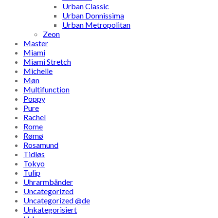
Urban Classic
Urban Donnissima
Urban Metropolitan
Zeon
Master
Miami
Miami Stretch
Michelle
Møn
Multifunction
Poppy
Pure
Rachel
Rome
Rømø
Rosamund
Tidløs
Tokyo
Tulip
Uhrarmbänder
Uncategorized
Uncategorized @de
Unkategorisiert