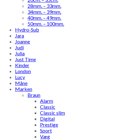
28mm. – 33mm.
34mm. – 39mm.
40mm. – 49mm.
50mm. – 100mm.
Hydro-Sub
Jara
Joanne
Judi
Julia
Just Time
Kinder
London
Lucy
Måne
Marken
Braun
Alarm
Classic
Classic slim
Digital
Prestige
Sport
Væg