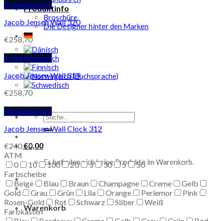
Schnellansicht
Produktinfo
Broschüre
Jacob Jensen Wall 320
Die Designer hinter den Marken
€
258,70
Schnellansicht
Jacob Jensen Wall 319
€
258,70
Schnellansicht
Suche
nach:
Jacob Jensen Wall Clock 312
€
0,00
€
240,50
ATM
Es befinden sich keine Produkte im Warenkorb.
0
10
100
20
3
30
5
50
Farbscheibe
Beige
Blau
Braun
Champagne
Creme
Gelb
Gold
Grau
Grün
Lila
Orange
Perlemor
Pink
Rosen-Gold
Rot
Schwarz
Silber
Weiß
Warenkorb
Farbkasten
Blau
Bordeaux
Creme
Gelb
Grau
Grün
Rød