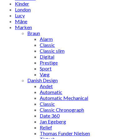
Kinder
London
Lucy
Måne
Marken
Braun
Alarm
Classic
Classic slim
Digital
Prestige
Sport
Væg
Danish Design
Andet
Automatic
Automatic Mechanical
Classic
Classic Chronograph
Date 360
Jan Egeberg
Relief
Thomas Funder Nielsen