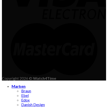
Copyright 2026 ©
Watch4Time
Marken
Braun
Ebel
Edox
Danish Design