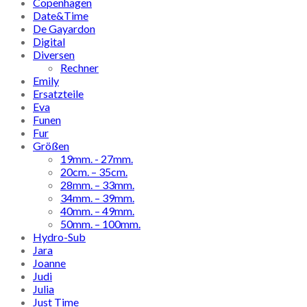
Copenhagen
Date&Time
De Gayardon
Digital
Diversen
Rechner
Emily
Ersatzteile
Eva
Funen
Fur
Größen
19mm. - 27mm.
20cm. – 35cm.
28mm. – 33mm.
34mm. – 39mm.
40mm. – 49mm.
50mm. – 100mm.
Hydro-Sub
Jara
Joanne
Judi
Julia
Just Time