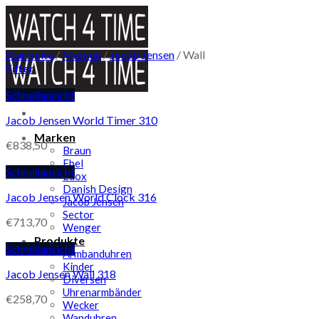
Skip
to
content
Startseite
/
Marken
/
Jacob Jensen
/
Wall
Filter
Schnellansicht
Jacob Jensen World Timer 310
Marken
€
838,50
Braun
Ebel
Schnellansicht
Edox
Danish Design
Jacob Jensen World Clock 316
Jacob Jensen
Sector
€
713,70
Wenger
Produkte
Schnellansicht
Armbanduhren
Kinder
Jacob Jensen Wall 318
Diversen
Uhrenarmbänder
€
258,70
Wecker
Wanduhren