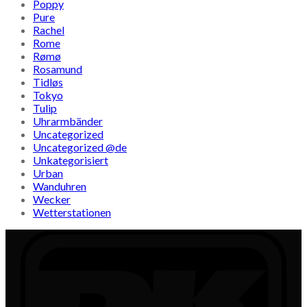
Poppy
Pure
Rachel
Rome
Rømø
Rosamund
Tidløs
Tokyo
Tulip
Uhrarmbänder
Uncategorized
Uncategorized @de
Unkategorisiert
Urban
Wanduhren
Wecker
Wetterstationen