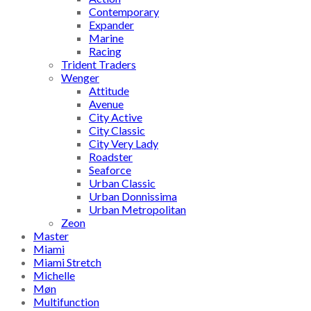
Contemporary
Expander
Marine
Racing
Trident Traders
Wenger
Attitude
Avenue
City Active
City Classic
City Very Lady
Roadster
Seaforce
Urban Classic
Urban Donnissima
Urban Metropolitan
Zeon
Master
Miami
Miami Stretch
Michelle
Møn
Multifunction