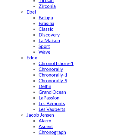
Tirtsah
Zirconia
Ebel
Beluga
Brasilia
Classic
Discovery
La Maison
Sport
Wave
Edox
Chronoffshore-1
Chronorally
Chronorally-1
Chronorally-S
Delfin
Grand Ocean
LaPassion
Les Bémonts
Les Vauberts
Jacob Jensen
Alarm
Ascent
Chronograph