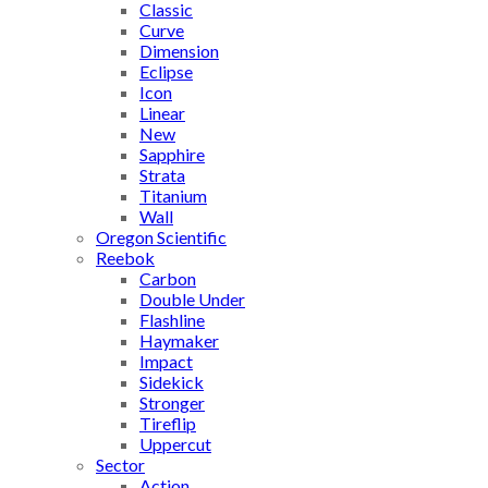
Classic
Curve
Dimension
Eclipse
Icon
Linear
New
Sapphire
Strata
Titanium
Wall
Oregon Scientific
Reebok
Carbon
Double Under
Flashline
Haymaker
Impact
Sidekick
Stronger
Tireflip
Uppercut
Sector
Action