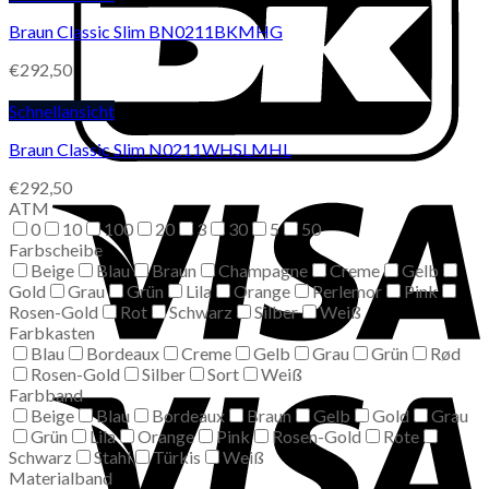
Braun Classic Slim BN0211BKMHG
€
292,50
Schnellansicht
Braun Classic Slim N0211WHSLMHL
€
292,50
ATM
0
10
100
20
3
30
5
50
Farbscheibe
Beige
Blau
Braun
Champagne
Creme
Gelb
Gold
Grau
Grün
Lila
Orange
Perlemor
Pink
Rosen-Gold
Rot
Schwarz
Silber
Weiß
Farbkasten
Blau
Bordeaux
Creme
Gelb
Grau
Grün
Rød
Rosen-Gold
Silber
Sort
Weiß
Farbband
Beige
Blau
Bordeaux
Braun
Gelb
Gold
Grau
Grün
Lila
Orange
Pink
Rosen-Gold
Rote
Schwarz
Stahl
Türkis
Weiß
Materialband