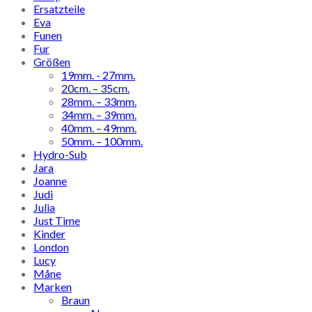
Ersatzteile
Eva
Funen
Fur
Größen
19mm. - 27mm.
20cm. – 35cm.
28mm. – 33mm.
34mm. – 39mm.
40mm. – 49mm.
50mm. – 100mm.
Hydro-Sub
Jara
Joanne
Judi
Julia
Just Time
Kinder
London
Lucy
Måne
Marken
Braun