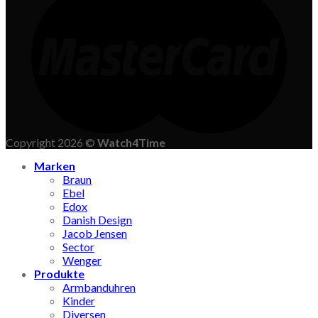
Copyright 2026 ©
Watch4Time
Marken
Braun
Ebel
Edox
Danish Design
Jacob Jensen
Sector
Wenger
Produkte
Armbanduhren
Kinder
Diversen