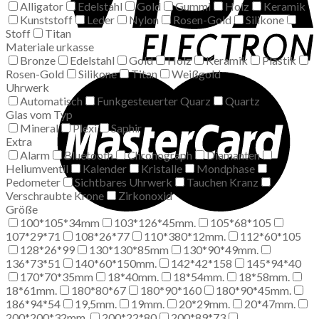
Alligator
Edelstahl
Gold
Gummi
Holz
Keramik
Kunststoff
Leder
Nylon
Rosen-Gold
Silikone
Stoff
Titan
Materiale urkasse
Bronze
Edelstahl
Gold
Holz
Keramik
Plastik
Rosen-Gold
Silikone
Titan
Weißgold
Uhrwerk
Automatisch
Funkgesteuerter Quarz
Quartz
Glas vom Typ
Mineral
Plexi
Saphir
Extra
Alarm
Bluetooth
Chronograph
Diamanten
Heliumventil
Kalender
Kristalle
Mondphase
Pedometer
Sichtbares Uhrwerk
Tauchen Kranz
Verschraubte Krone
Zirkonoxid
Größe
100*105*34mm
103*126*45mm.
105*68*105
107*29*71
108*26*77
110*380*12mm.
112*60*105
128*26*99
130*130*85mm
130*90*49mm.
136*73*51
140*60*150mm.
142*42*158
145*94*40
170*70*35mm
18*40mm.
18*54mm.
18*58mm.
18*61mm.
180*80*67
180*90*160
180*90*45mm.
186*94*54
19,5mm.
19mm.
20*29mm.
20*47mm.
200*200*32mm.
200*22*80
200*89*73