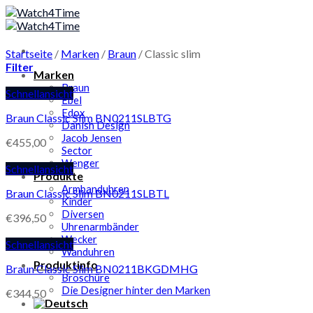
Skip
to
content
Startseite
/
Marken
/
Braun
/
Classic slim
Filter
Marken
Braun
Schnellansicht
Ebel
Edox
Braun Classic Slim BN0211SLBTG
Danish Design
Jacob Jensen
€
455,00
Sector
Wenger
Schnellansicht
Produkte
Armbanduhren
Braun Classic Slim BN0211SLBTL
Kinder
Diversen
€
396,50
Uhrenarmbänder
Wecker
Schnellansicht
Wanduhren
Produktinfo
Braun Classic Slim BN0211BKGDMHG
Broschüre
Die Designer hinter den Marken
€
344,50