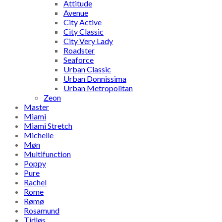
Attitude
Avenue
City Active
City Classic
City Very Lady
Roadster
Seaforce
Urban Classic
Urban Donnissima
Urban Metropolitan
Zeon
Master
Miami
Miami Stretch
Michelle
Møn
Multifunction
Poppy
Pure
Rachel
Rome
Rømø
Rosamund
Tidløs