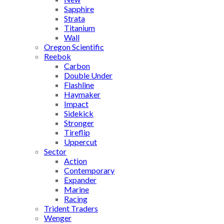
Sapphire
Strata
Titanium
Wall
Oregon Scientific
Reebok
Carbon
Double Under
Flashline
Haymaker
Impact
Sidekick
Stronger
Tireflip
Uppercut
Sector
Action
Contemporary
Expander
Marine
Racing
Trident Traders
Wenger