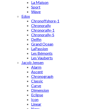
La Maison
Sport
Wave
Edox
Chronoffshore-1
Chronorally
Chronorally-1
Chronorally-S
Delfin
Grand Ocean
LaPassion
Les Bémonts
Les Vauberts
Jacob Jensen
Alarm
Ascent
Chronograph
Classic
Curve
Dimension
Eclipse
Icon
Linear
New