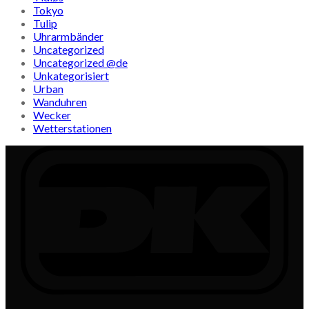
Tokyo
Tulip
Uhrarmbänder
Uncategorized
Uncategorized @de
Unkategorisiert
Urban
Wanduhren
Wecker
Wetterstationen