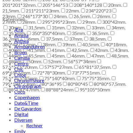
201*201*32mm.
205*146*53
208*140*128
20mm.
21,5mm.
211*211*23mm.
22mm.
234*220*23
23mm.
246*173*30
24mm.
26,5mm.
26mm.
Kategorien
27mm.
28mm.
295*295*23mm.
29mm.
300*42mm.
30mm.
31,5mm.
31mm.
32mm.
33mm.
34mm.
Ærø
35,5mm.
350*350*40mm.
35mm.
36,5mm.
Amelia
36,7mm.
36mm.
37,5mm.
37mm.
38,5mm.
Anthea
380*497*12mm.
38mm.
39mm.
40,5mm.
40*18mm.
Armbanduhren
40mm.
41,5mm.
41mm.
42,5mm.
42mm.
43mm.
Broen
44mm.
45,5mm.
45mm.
46mm.
47mm.
48,5mm.
Camilla
48mm.
50mm.
52mm.
56*57*34mm
Centro
57,5*57,5*20mm.
57*57*27mm.
65*81*37,5mm.
Chic
69*69*37mm.
72*78*30mm.
73*77*51mm.
Chloe
75,5*75,5*45mm.
75*140*40mm.
75*75*35mm.
Chronoffshore
795*194*23mm
80*36*95
80*80*45
80*80*57,5mm.
Chronograph
88*130*47mm.
88*88*24mm
95*105*50mm
Coco
Copenhagen
Date&Time
De Gayardon
Digital
Diversen
Rechner
Emily