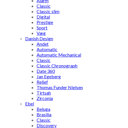
Alarm
Classic
Classic slim
Digital
Prestige
Sport
Væg
Danish Design
Andet
Automatic
Automatic Mechanical
Classic
Classic Chronograph
Date 360
Jan Egeberg
Relief
Thomas Funder Nielsen
Tirtsah
Zirconia
Ebel
Beluga
Brasilia
Classic
Discovery