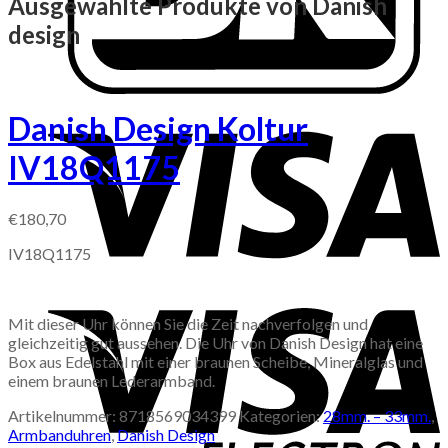
Ausgewählte Produkte von Danish
design
Danish Design Koltur
IV18Q1175
€
180,70
IV18Q1175
Mit dieser Uhr können Sie die Zeit nachverfolgen und
gleichzeitig gut aussehen. Die Uhr von Danish Design hat eine
Box aus Edelstahl mit einer braunen Scheibe, Mineralglas und
einem braunen Lederarmband.
Artikelnummer:
8718569034399
Kategorien:
28mm. – 33mm.
,
Armbanduhren
,
Danish Design