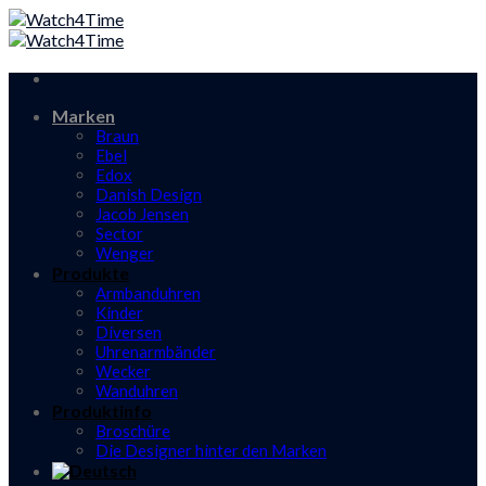
Skip
to
content
Marken
Braun
Ebel
Edox
Danish Design
Jacob Jensen
Sector
Wenger
Produkte
Armbanduhren
Kinder
Diversen
Uhrenarmbänder
Wecker
Wanduhren
Produktinfo
Broschüre
Die Designer hinter den Marken