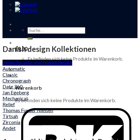
Suche
nach:
Danish design Kollektionen
€
0,00
Es befinden sich keine Produkte im Warenkorb.
Sehen Sie alles von Danish design
Automatic
Classic
Chronograph
Date 360
Warenkorb
Jan Egeberg
Mechanical
Es befinden sich keine Produkte im Warenkorb.
Relief
Thomas Funder Nielsen
Tirtsah
Zirconia
Andet