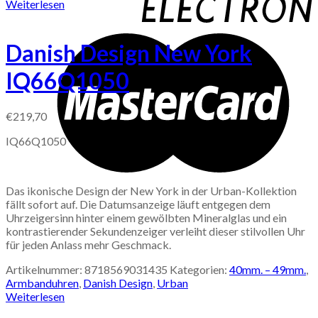
Weiterlesen
Danish Design New York
IQ66Q1050
€
219,70
IQ66Q1050
Das ikonische Design der New York in der Urban-Kollektion
fällt sofort auf. Die Datumsanzeige läuft entgegen dem
Uhrzeigersinn hinter einem gewölbten Mineralglas und ein
kontrastierender Sekundenzeiger verleiht dieser stilvollen Uhr
für jeden Anlass mehr Geschmack.
Artikelnummer:
8718569031435
Kategorien:
40mm. – 49mm.
,
Armbanduhren
,
Danish Design
,
Urban
Weiterlesen