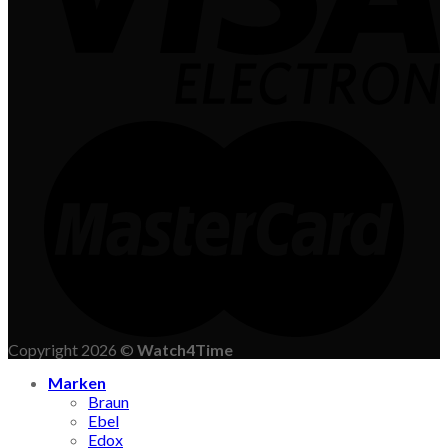
Copyright 2026 ©
Watch4Time
Marken
Braun
Ebel
Edox