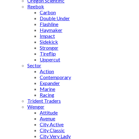
Oregon Scientific
Reebok
Carbon
Double Under
Flashline
Haymaker
Impact
Sidekick
Stronger
Tireflip
Uppercut
Sector
Action
Contemporary
Expander
Marine
Racing
Trident Traders
Wenger
Attitude
Avenue
City Active
City Classic
City Very Lady