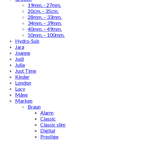
19mm. - 27mm.
20cm. – 35cm.
28mm. – 33mm.
34mm. – 39mm.
40mm. – 49mm.
50mm. – 100mm.
Hydro-Sub
Jara
Joanne
Judi
Julia
Just Time
Kinder
London
Lucy
Måne
Marken
Braun
Alarm
Classic
Classic slim
Digital
Prestige