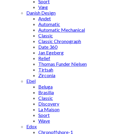
Sport
Væg
Danish Design
Andet
Automatic
Automatic Mechanical
Classic
Classic Chronograph
Date 360
Jan Egeberg
Relief
Thomas Funder Nielsen
Tirtsah
Zirconia
Ebel
Beluga
Brasilia
Classic
Discovery
La Maison
Sport
Wave
Edox
Chronoffshore-1