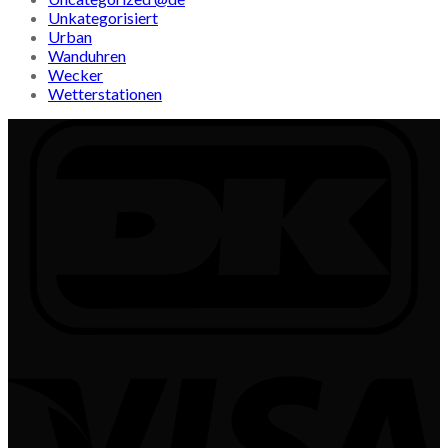
Unkategorisiert
Urban
Wanduhren
Wecker
Wetterstationen