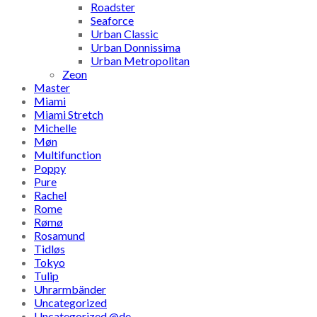
Roadster
Seaforce
Urban Classic
Urban Donnissima
Urban Metropolitan
Zeon
Master
Miami
Miami Stretch
Michelle
Møn
Multifunction
Poppy
Pure
Rachel
Rome
Rømø
Rosamund
Tidløs
Tokyo
Tulip
Uhrarmbänder
Uncategorized
Uncategorized @de