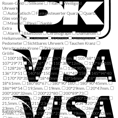
Rosen-Gold
Silikone
Titan
Weißgold
Uhrwerk
Automatisch
Funkgesteuerter Quarz
Quartz
Glas vom Typ
Mineral
Plexi
Saphir
Extra
Alarm
Bluetooth
Chronograph
Diamanten
Heliumventil
Kalender
Kristalle
Mondphase
Pedometer
Sichtbares Uhrwerk
Tauchen Kranz
Verschraubte Krone
Zirkonoxid
Größe
100*105*34mm
103*126*45mm.
105*68*105
107*29*71
108*26*77
110*380*12mm.
112*60*105
128*26*99
130*130*85mm
130*90*49mm.
136*73*51
140*60*150mm.
142*42*158
145*94*40
170*70*35mm
18*40mm.
18*54mm.
18*58mm.
18*61mm.
180*80*67
180*90*160
180*90*45mm.
186*94*54
19,5mm.
19mm.
20*29mm.
20*47mm.
200*200*32mm.
200*22*80
200*89*73
201*201*32mm.
205*146*53
208*140*128
20mm.
21,5mm.
211*211*23mm.
22mm.
234*220*23
23mm.
246*173*30
24mm.
26,5mm.
26mm.
Kategorien
27mm.
28mm.
295*295*23mm.
29mm.
300*42mm.