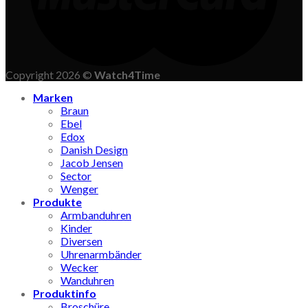
Copyright 2026 ©
Watch4Time
Marken
Braun
Ebel
Edox
Danish Design
Jacob Jensen
Sector
Wenger
Produkte
Armbanduhren
Kinder
Diversen
Uhrenarmbänder
Wecker
Wanduhren
Produktinfo
Broschüre