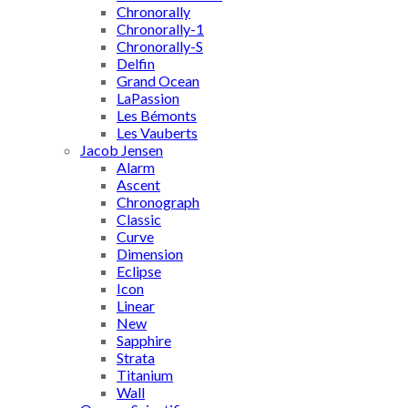
Chronorally
Chronorally-1
Chronorally-S
Delfin
Grand Ocean
LaPassion
Les Bémonts
Les Vauberts
Jacob Jensen
Alarm
Ascent
Chronograph
Classic
Curve
Dimension
Eclipse
Icon
Linear
New
Sapphire
Strata
Titanium
Wall