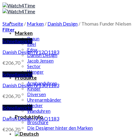
Skip
to
content
Startseite
/
Marken
/
Danish Design
/
Thomas Funder Nielsen
Filter
Marken
Braun
Schnellansicht
Ebel
Edox
Danish Design IV12Q1183
Danish Design
Jacob Jensen
€
206,70
Sector
Wenger
Schnellansicht
Produkte
Armbanduhren
Danish Design IV13Q1183
Kinder
Diversen
€
206,70
Uhrenarmbänder
Wecker
Schnellansicht
Wanduhren
Produktinfo
Danish Design IV16Q1183
Broschüre
Die Designer hinter den Marken
€
206,70