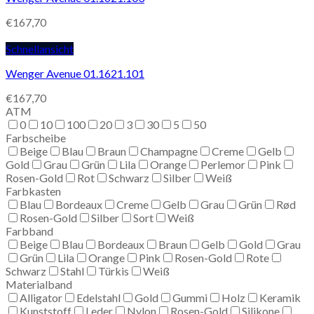
€
167,70
Schnellansicht
Wenger Avenue 01.1621.101
€
167,70
ATM
0
10
100
20
3
30
5
50
Farbscheibe
Beige
Blau
Braun
Champagne
Creme
Gelb
Gold
Grau
Grün
Lila
Orange
Perlemor
Pink
Rosen-Gold
Rot
Schwarz
Silber
Weiß
Farbkasten
Blau
Bordeaux
Creme
Gelb
Grau
Grün
Rød
Rosen-Gold
Silber
Sort
Weiß
Farbband
Beige
Blau
Bordeaux
Braun
Gelb
Gold
Grau
Grün
Lila
Orange
Pink
Rosen-Gold
Rote
Schwarz
Stahl
Türkis
Weiß
Materialband
Alligator
Edelstahl
Gold
Gummi
Holz
Keramik
Kunststoff
Leder
Nylon
Rosen-Gold
Silikone