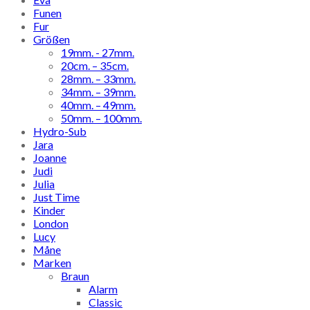
Funen
Fur
Größen
19mm. - 27mm.
20cm. – 35cm.
28mm. – 33mm.
34mm. – 39mm.
40mm. – 49mm.
50mm. – 100mm.
Hydro-Sub
Jara
Joanne
Judi
Julia
Just Time
Kinder
London
Lucy
Måne
Marken
Braun
Alarm
Classic