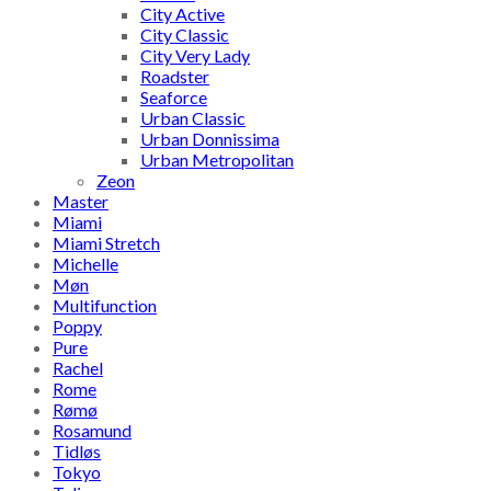
City Active
City Classic
City Very Lady
Roadster
Seaforce
Urban Classic
Urban Donnissima
Urban Metropolitan
Zeon
Master
Miami
Miami Stretch
Michelle
Møn
Multifunction
Poppy
Pure
Rachel
Rome
Rømø
Rosamund
Tidløs
Tokyo