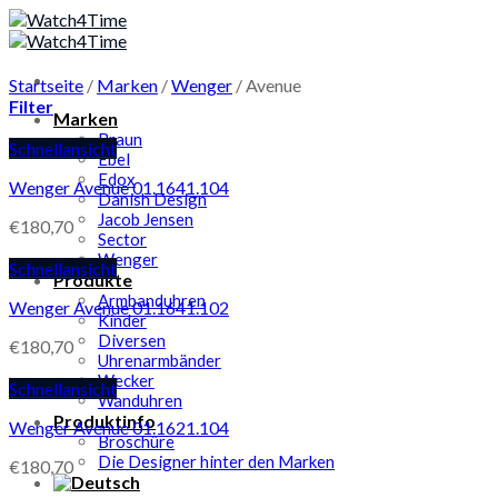
Skip
to
content
Startseite
/
Marken
/
Wenger
/
Avenue
Filter
Marken
Braun
Schnellansicht
Ebel
Edox
Wenger Avenue 01.1641.104
Danish Design
Jacob Jensen
€
180,70
Sector
Wenger
Schnellansicht
Produkte
Armbanduhren
Wenger Avenue 01.1641.102
Kinder
Diversen
€
180,70
Uhrenarmbänder
Wecker
Schnellansicht
Wanduhren
Produktinfo
Wenger Avenue 01.1621.104
Broschüre
Die Designer hinter den Marken
€
180,70