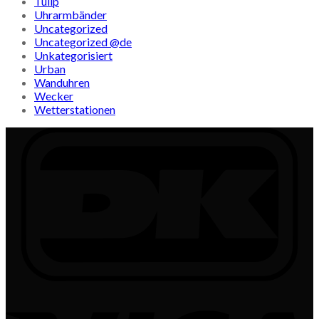
Tulip
Uhrarmbänder
Uncategorized
Uncategorized @de
Unkategorisiert
Urban
Wanduhren
Wecker
Wetterstationen