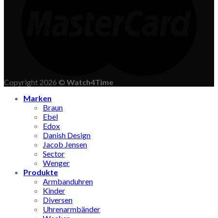
Copyright 2026 ©
Watch4Time
Marken
Braun
Ebel
Edox
Danish Design
Jacob Jensen
Sector
Wenger
Produkte
Armbanduhren
Kinder
Diversen
Uhrenarmbänder