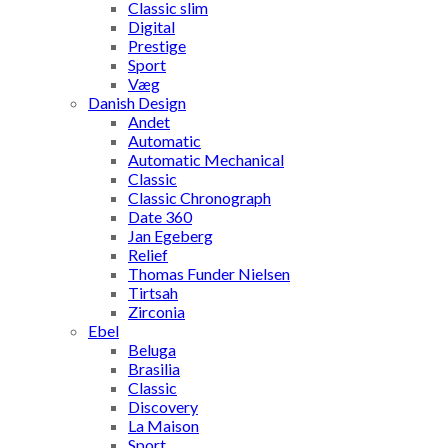
Classic slim
Digital
Prestige
Sport
Væg
Danish Design
Andet
Automatic
Automatic Mechanical
Classic
Classic Chronograph
Date 360
Jan Egeberg
Relief
Thomas Funder Nielsen
Tirtsah
Zirconia
Ebel
Beluga
Brasilia
Classic
Discovery
La Maison
Sport