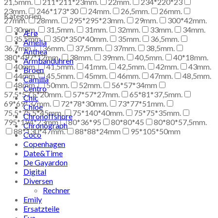
21,5mm.
211*211*23mm.
22mm.
234*220*23
23mm.
246*173*30
24mm.
26,5mm.
26mm.
Kategorien
27mm.
28mm.
295*295*23mm.
29mm.
300*42mm.
30mm.
31,5mm.
31mm.
32mm.
33mm.
34mm.
Ærø
35,5mm.
350*350*40mm.
35mm.
36,5mm.
Amelia
36,7mm.
36mm.
37,5mm.
37mm.
38,5mm.
Anthea
380*497*12mm.
38mm.
39mm.
40,5mm.
40*18mm.
Armbanduhren
40mm.
41,5mm.
41mm.
42,5mm.
42mm.
43mm.
Broen
44mm.
45,5mm.
45mm.
46mm.
47mm.
48,5mm.
Camilla
48mm.
50mm.
52mm.
56*57*34mm
Centro
57,5*57,5*20mm.
57*57*27mm.
65*81*37,5mm.
Chic
69*69*37mm.
72*78*30mm.
73*77*51mm.
Chloe
75,5*75,5*45mm.
75*140*40mm.
75*75*35mm.
Chronoffshore
795*194*23mm
80*36*95
80*80*45
80*80*57,5mm.
Chronograph
88*130*47mm.
88*88*24mm
95*105*50mm
Coco
Copenhagen
Date&Time
De Gayardon
Digital
Diversen
Rechner
Emily
Ersatzteile
Eva