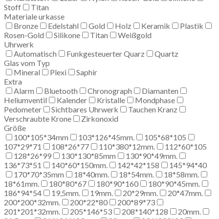
Stoff
Titan
Materiale urkasse
Bronze
Edelstahl
Gold
Holz
Keramik
Plastik
Rosen-Gold
Silikone
Titan
Weißgold
Uhrwerk
Automatisch
Funkgesteuerter Quarz
Quartz
Glas vom Typ
Mineral
Plexi
Saphir
Extra
Alarm
Bluetooth
Chronograph
Diamanten
Heliumventil
Kalender
Kristalle
Mondphase
Pedometer
Sichtbares Uhrwerk
Tauchen Kranz
Verschraubte Krone
Zirkonoxid
Größe
100*105*34mm
103*126*45mm.
105*68*105
107*29*71
108*26*77
110*380*12mm.
112*60*105
128*26*99
130*130*85mm
130*90*49mm.
136*73*51
140*60*150mm.
142*42*158
145*94*40
170*70*35mm
18*40mm.
18*54mm.
18*58mm.
18*61mm.
180*80*67
180*90*160
180*90*45mm.
186*94*54
19,5mm.
19mm.
20*29mm.
20*47mm.
200*200*32mm.
200*22*80
200*89*73
201*201*32mm.
205*146*53
208*140*128
20mm.