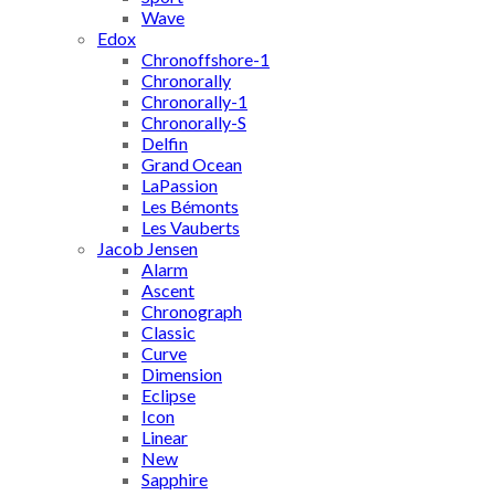
Wave
Edox
Chronoffshore-1
Chronorally
Chronorally-1
Chronorally-S
Delfin
Grand Ocean
LaPassion
Les Bémonts
Les Vauberts
Jacob Jensen
Alarm
Ascent
Chronograph
Classic
Curve
Dimension
Eclipse
Icon
Linear
New
Sapphire