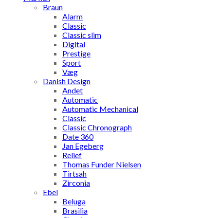
Braun
Alarm
Classic
Classic slim
Digital
Prestige
Sport
Væg
Danish Design
Andet
Automatic
Automatic Mechanical
Classic
Classic Chronograph
Date 360
Jan Egeberg
Relief
Thomas Funder Nielsen
Tirtsah
Zirconia
Ebel
Beluga
Brasilia