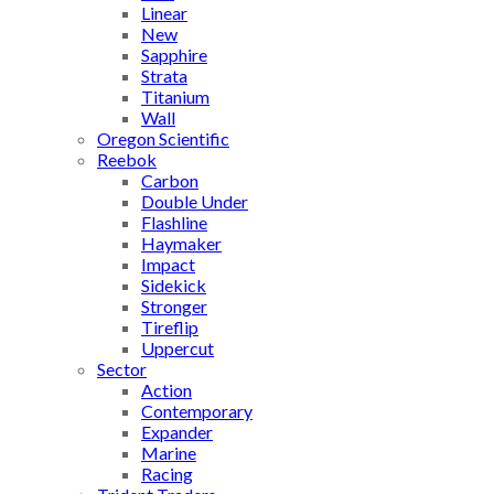
Linear
New
Sapphire
Strata
Titanium
Wall
Oregon Scientific
Reebok
Carbon
Double Under
Flashline
Haymaker
Impact
Sidekick
Stronger
Tireflip
Uppercut
Sector
Action
Contemporary
Expander
Marine
Racing