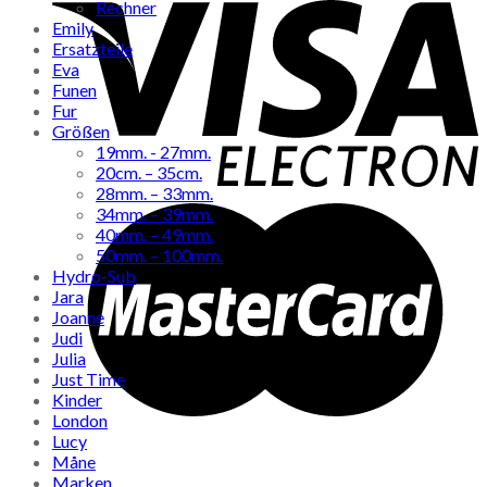
Rechner
Emily
Ersatzteile
Eva
Funen
Fur
Größen
19mm. - 27mm.
20cm. – 35cm.
28mm. – 33mm.
34mm. – 39mm.
40mm. – 49mm.
50mm. – 100mm.
Hydro-Sub
Jara
Joanne
Judi
Julia
Just Time
Kinder
London
Lucy
Måne
Marken