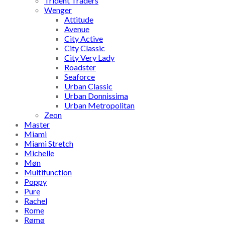
Trident Traders
Wenger
Attitude
Avenue
City Active
City Classic
City Very Lady
Roadster
Seaforce
Urban Classic
Urban Donnissima
Urban Metropolitan
Zeon
Master
Miami
Miami Stretch
Michelle
Møn
Multifunction
Poppy
Pure
Rachel
Rome
Rømø