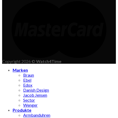
Copyright 2026 ©
Watch4Time
Marken
Braun
Ebel
Edox
Danish Design
Jacob Jensen
Sector
Wenger
Produkte
Armbanduhren