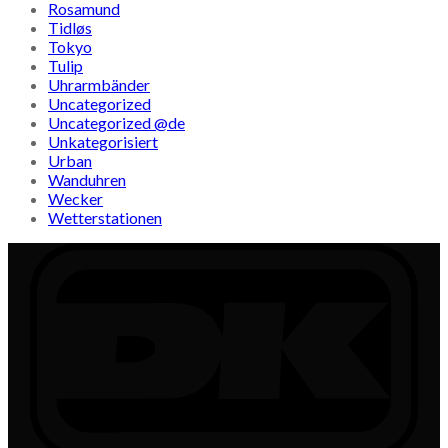
Rosamund
Tidløs
Tokyo
Tulip
Uhrarmbänder
Uncategorized
Uncategorized @de
Unkategorisiert
Urban
Wanduhren
Wecker
Wetterstationen