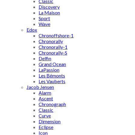
Classic
Discovery
La Maison
Sport
Wave
Edox
Chronoffshore-1
Chronorally
Chronorally-1
Chronorally-S
Delfin
Grand Ocean
LaPassion
Les Bémonts
Les Vauberts
Jacob Jensen
Alarm
Ascent
Chronograph
Classic
Curve
Dimension
Eclipse
Icon