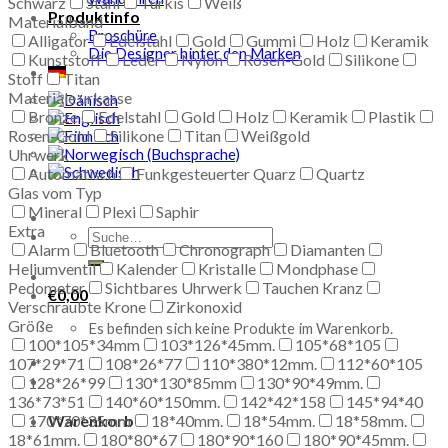
Schwarz
Stahl
Türkis
Weiß
Produktinfo
Materialband
Broschüre
Alligator
Edelstahl
Gold
Gummi
Holz
Keramik
Die Designer hinter den Marken
Kunststoff
Leder
Nylon
Rosen-Gold
Silikone
Stoff
Titan
Materiale urkasse
Bronze
Edelstahl
Gold
Holz
Keramik
Plastik
Rosen-Gold
Silikone
Titan
Weißgold
Uhrwerk
Automatisch
Funkgesteuerter Quarz
Quartz
Glas vom Typ
Mineral
Plexi
Saphir
Extra
Suche
Alarm
Bluetooth
Chronograph
Diamanten
nach:
Heliumventil
Kalender
Kristalle
Mondphase
Pedometer
Sichtbares Uhrwerk
Tauchen Kranz
€
0,00
Verschraubte Krone
Zirkonoxid
Größe
Es befinden sich keine Produkte im Warenkorb.
100*105*34mm
103*126*45mm.
105*68*105
107*29*71
108*26*77
110*380*12mm.
112*60*105
128*26*99
130*130*85mm
130*90*49mm.
136*73*51
140*60*150mm.
142*42*158
145*94*40
170*70*35mm
18*40mm.
18*54mm.
18*58mm.
Warenkorb
18*61mm.
180*80*67
180*90*160
180*90*45mm.