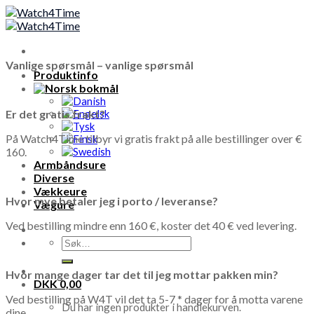
Skip
to
content
Vanlige spørsmål – vanlige spørsmål
Produktinfo
Er det gratis frakt?
På Watch4Time tilbyr vi gratis frakt på alle bestillinger over €
160.
Armbåndsure
Diverse
Vækkeure
Hvor mye betaler jeg i porto / leveranse?
Vægure
Ved bestilling mindre enn 160 €, koster det 40 € ved levering.
Søk
etter:
Hvor mange dager tar det til jeg mottar pakken min?
DKK
0,00
Ved bestilling på W4T vil det ta 5-7 * dager for å motta varene
Du har ingen produkter i handlekurven.
dine.