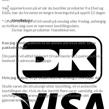
Vær oppmerksom på at når du bestiller produkter fra Ebel og
Edox, bør du forvente en lengre leveringstid på opptil 12 dager.
Handlekurv
* Ordrer til Norge vil bli sendt på onsdag eller fredag, avhengig
av hvilken dag som er nærmest bestillingsdato.
Du har ingen produkter i handlekurven.
Kan jeg sende pakken til en annen adresse eller til en
pakkebutikk?
Din pakke vil alltid bli levert til nærmeste GLS pakkebutikk, i
henhold til adressen du oppgir.
Hvis jeg kjøper et produkt som er utsolgt, hva skjer da?
Skulle varen din bli utsolgt etter bestilling, vil vi avbestille
bestillingen din. Hvis du har bestilt flere varer samtidig, vil du
selvfølgelig få varene på lager, og vi vil refundere det
gjenværende beløpet.