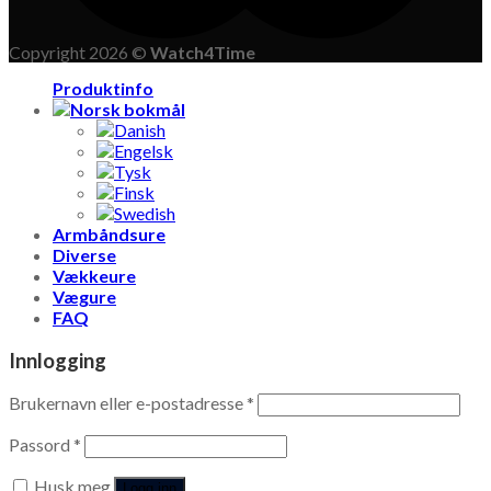
Copyright 2026 ©
Watch4Time
Produktinfo
Armbåndsure
Diverse
Vækkeure
Vægure
FAQ
Innlogging
Brukernavn eller e-postadresse
*
Passord
*
Husk meg
Logg inn