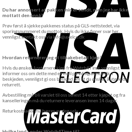
Du har annonsert at pakken min er sendt, men jeg har ikke
mottatt den ennå?
Prøv først å sjekke pakkenes status på GLS-nettstedet, via
sporingsnummeret du mottok. Hvis du ikke finner svar her,
vennligst kontakt oss via info@axelco.dk
Hvordan returnerer jeg et tilbakebetalt kjøp?
Hvis du ønsker å returnere kjøp fra Watch4Time, vennligst
informer oss om dette med en mail på info@axelco.dk. I
beskjeden, vennligst gi oss beskjed om at du ønsker å utøve din
returrett.
Avbestilling må bli varslet til oss senest 14 etter kjøpet og fra
kanselleringen må du returnere leveransen innen 14 dager.
Returkostnader må bæres av deg selv.
Hvilke land sender Watch4Time til?